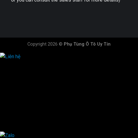
Copyright 2026 ©
Phụ Tùng Ô Tô Uy Tín
HOTLINE ĐẶT HÀNG
×
0944.628.333
0931.029.029
0705.738.738
0347.313.313
0792.519.519
0347.303.303
×