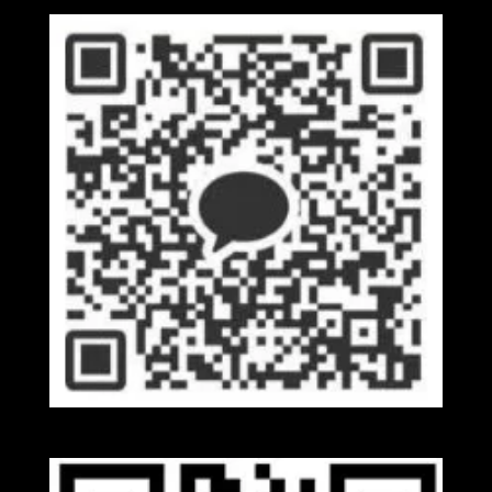
Kakaotalk