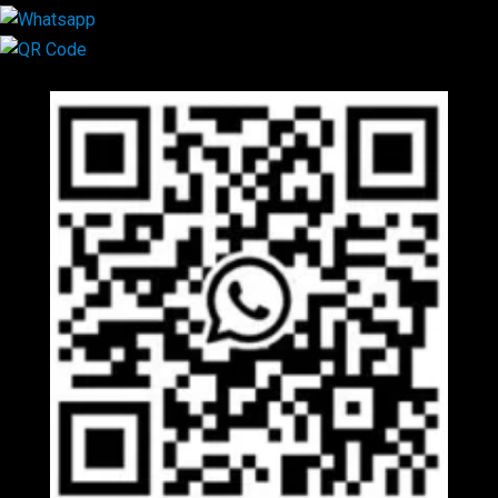
Mã QR Liên hệ
×