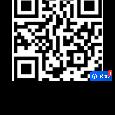
1
Viber
×