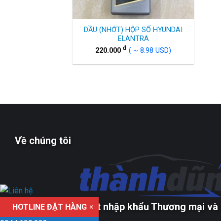
DẦU (NHỚT) HỘP SỐ HYUNDAI
ELANTRA
đ
220.000
( ~ 8.98 USD)
Về chúng tôi
Công ty TNHH xuất nhập khẩu Thương mại và 
HOTLINE ĐẶT HÀNG
×