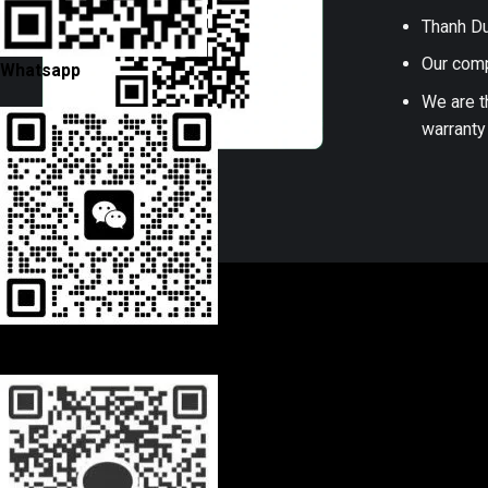
Thanh Du
Our comp
Whatsapp
We are t
warranty
Wechat