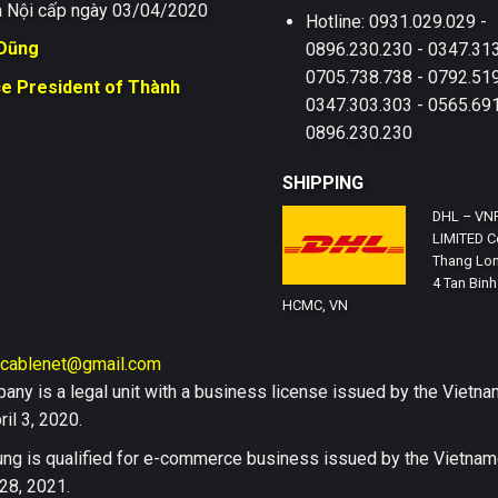
 Nội cấp ngày 03/04/2020
Hotline: 0931.029.029 -
 Dũng
0896.230.230 - 0347.313
0705.738.738 - 0792.519
ce President of Thành
0347.303.303 - 0565.691
0896.230.230
SHIPPING
DHL – VN
LIMITED Co
Thang Lon
4 Tan Binh 
HCMC, VN
hcablenet@gmail.com
any is a legal unit with a business license issued by the Vi
il 3, 2020.
ng is qualified for e-commerce business issued by the Vietn
28, 2021.