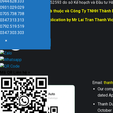
0944.628.333
Giấy ĐKKD số 0109152593 do sở Kế hoạch và Đầu tư Hà
0931.029.029
Bản quyền trang web thuộc về Công Ty TNHH Thành
0705.738.738
Responsible for Publication by Mr Lai Tran Thanh Vi
0347.313.313
Dũng company
0792.519.519
0347.303.303
×
Mã QR Liên hệ
×
Email:
than
Our comp
dated Apr
Thanh Du
October 