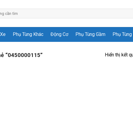
 Xe
Phụ Tùng Khác
Động Cơ
Phụ Tùng Gầm
Phụ Tùng 
Hiển thị kết q
hẻ “0450000115”