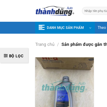
Skip
to
Tìm
kiếm:
content
Theo
DANH MỤC SẢN PHẨM
Trang chủ
/
Sản phẩm được gắn t
BỘ LỌC