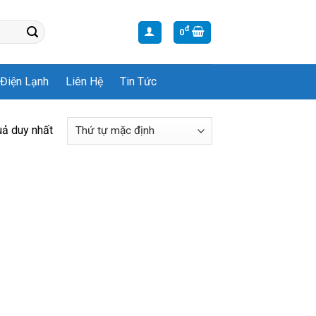
đ
0
Điện Lạnh
Liên Hệ
Tin Tức
uả duy nhất