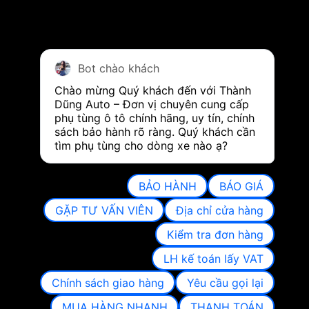
Bot chào khách
Chào mừng Quý khách đến với Thành 
Dũng Auto – Đơn vị chuyên cung cấp 
phụ tùng ô tô chính hãng, uy tín, chính 
sách bảo hành rõ ràng. Quý khách cần 
tìm phụ tùng cho dòng xe nào ạ?
BẢO HÀNH
BÁO GIÁ
GẶP TƯ VẤN VIÊN
Địa chỉ cửa hàng
Kiểm tra đơn hàng
LH kế toán lấy VAT
Chính sách giao hàng
Yêu cầu gọi lại
MUA HÀNG NHANH
THANH TOÁN