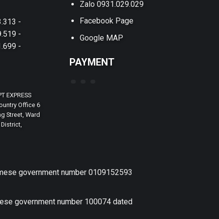
Zalo 0931.029.029
Facebook Page
.313 -
.519 -
Google MAP
.699 -
PAYMENT
PT EXPRESS
untry Office 6
g Street, Ward
District,
etnamese government number 0109152593
amese government number 100074 dated