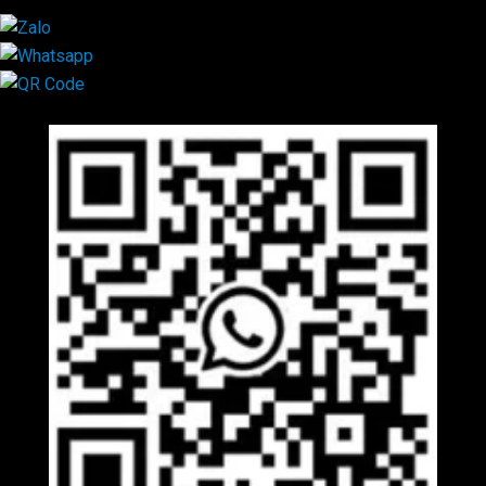
Mã QR Liên hệ
×