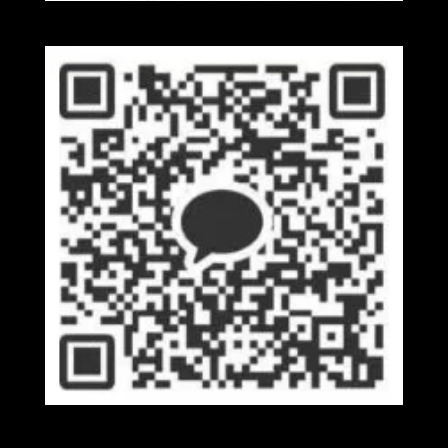
Wechat
Kakaotalk