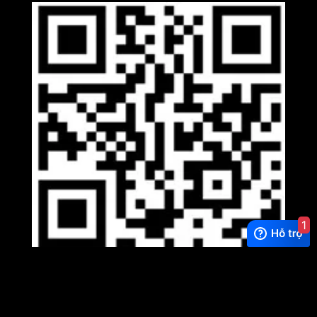
1
Viber
×