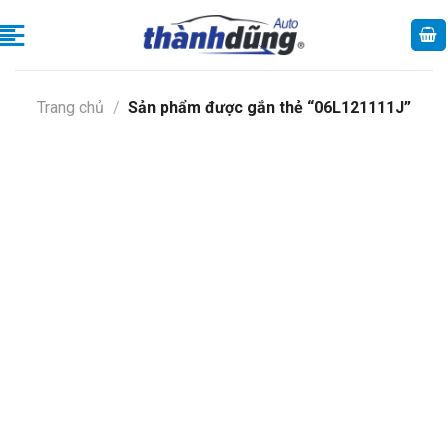
Skip
to
content
Trang chủ
/
Sản phẩm được gắn thẻ “06L121111J”