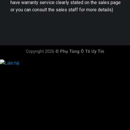
have warranty service clearly stated on the sales page
or you can consult the sales staff for more details)
Copyright 2026 ©
Phụ Tùng Ô Tô Uy Tín
HOTLINE ĐẶT HÀNG
×
0944.628.333
0931.029.029
0705.738.738
0347.313.313
0792.519.519
0347.303.303
×