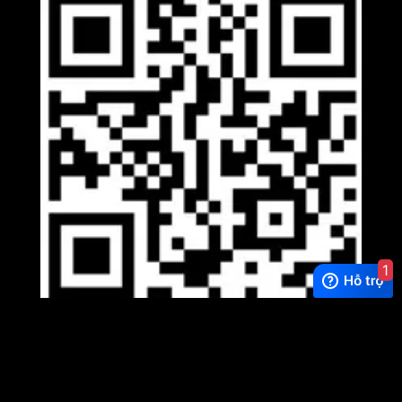
1
Viber
×