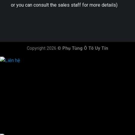
or you can consult the sales staff for more details)
Copyright 2026 ©
Phụ Tùng Ô Tô Uy Tín
HOTLINE ĐẶT HÀNG
×
0944.628.333
0931.029.029
0705.738.738
0347.313.313
0792.519.519
0347.303.303
×