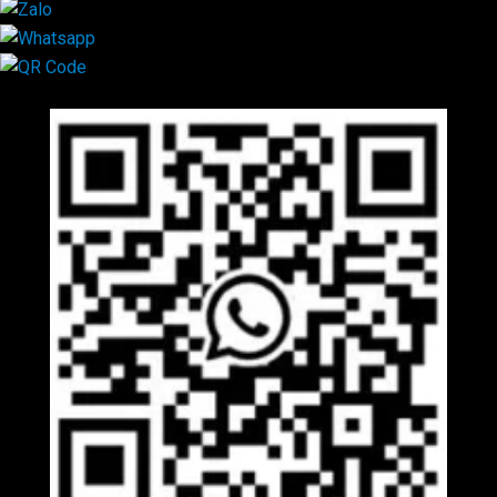
Mã QR Liên hệ
×