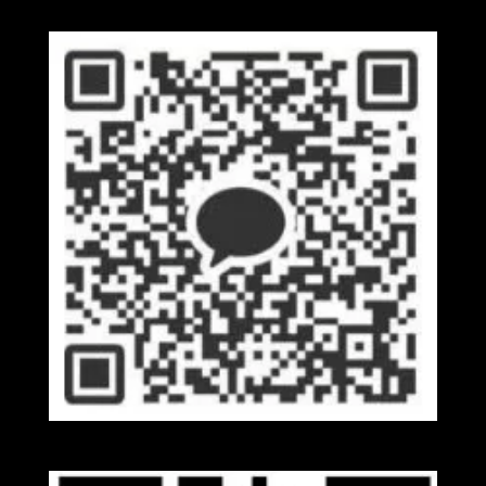
Kakaotalk