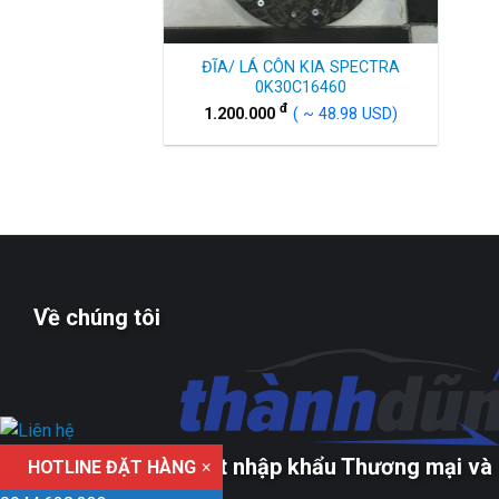
ĐĨA/ LÁ CÔN KIA SPECTRA
0K30C16460
đ
1.200.000
( ~ 48.98 USD)
Về chúng tôi
Công ty TNHH xuất nhập khẩu Thương mại và 
HOTLINE ĐẶT HÀNG
×