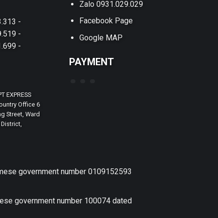
Zalo 0931.029.029
Facebook Page
.313 -
.519 -
Google MAP
.699 -
PAYMENT
PT EXPRESS
untry Office 6
g Street, Ward
District,
etnamese government number 0109152593
amese government number 100074 dated