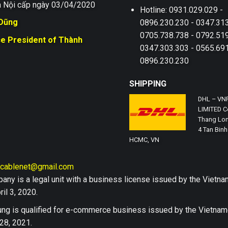
 Nội cấp ngày 03/04/2020
Hotline: 0931.029.029 -
 Dũng
0896.230.230 - 0347.313
0705.738.738 - 0792.519
ce President of Thành
0347.303.303 - 0565.691
0896.230.230
SHIPPING
DHL – VN
LIMITED Co
Thang Lon
4 Tan Binh 
HCMC, VN
hcablenet@gmail.com
any is a legal unit with a business license issued by the Vi
il 3, 2020.
ng is qualified for e-commerce business issued by the Vietn
28, 2021.