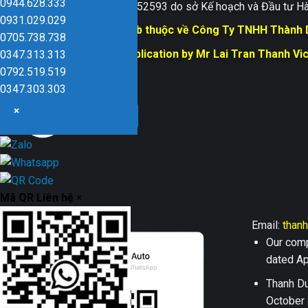
0944.628.333
Giấy ĐKKD số 0109152593 do sở Kế hoạch và Đầu tư Hà
0931.029.029
Bản quyền trang web thuộc về Công Ty TNHH Thành
0705.738.738
Responsible for Publication by Mr Lai Tran Thanh Vi
0347.313.313
Dũng company
0792.519.519
0347.303.303
×
Mã QR Liên hệ
×
Email:
than
Our comp
dated Apr
Thanh Du
October 