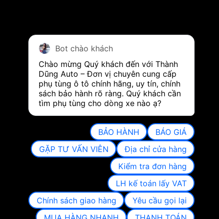
Bot chào khách
Chào mừng Quý khách đến với Thành 
Dũng Auto – Đơn vị chuyên cung cấp 
phụ tùng ô tô chính hãng, uy tín, chính 
sách bảo hành rõ ràng. Quý khách cần 
tìm phụ tùng cho dòng xe nào ạ?
BẢO HÀNH
BÁO GIÁ
GẶP TƯ VẤN VIÊN
Địa chỉ cửa hàng
Kiểm tra đơn hàng
LH kế toán lấy VAT
Chính sách giao hàng
Yêu cầu gọi lại
MUA HÀNG NHANH
THANH TOÁN