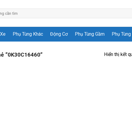
 Xe
Phụ Tùng Khác
Động Cơ
Phụ Tùng Gầm
Phụ Tùng 
Hiển thị kết q
hẻ “0K30C16460”