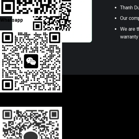
Thanh Du
Our comp
Whatsapp
We are t
warranty
Wechat