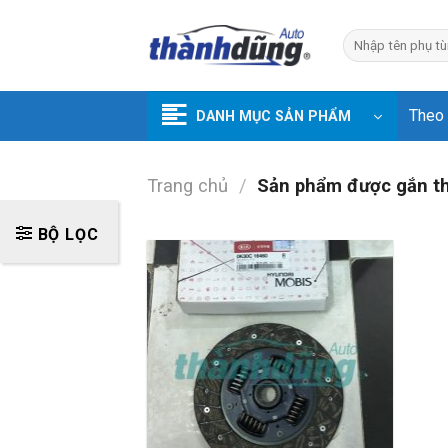
Skip
to
Tìm
kiếm:
content
Theo
DANH MỤC SẢN PHẨM
Trang chủ
/
Sản phẩm được gắn t
BỘ LỌC