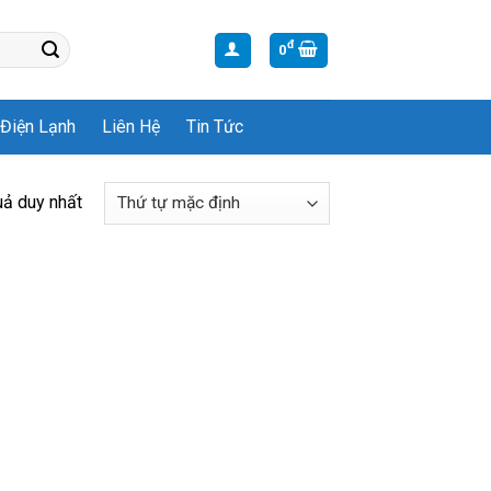
đ
0
Điện Lạnh
Liên Hệ
Tin Tức
uả duy nhất