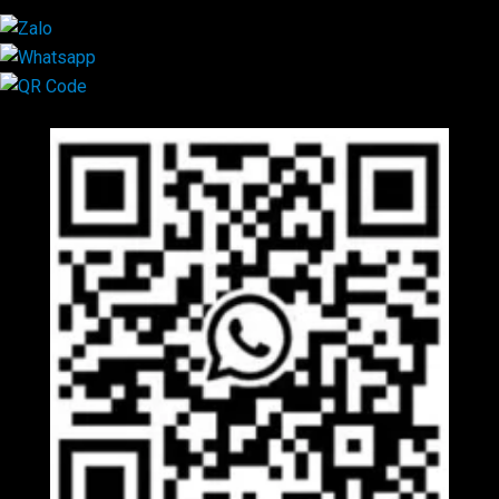
Mã QR Liên hệ
×