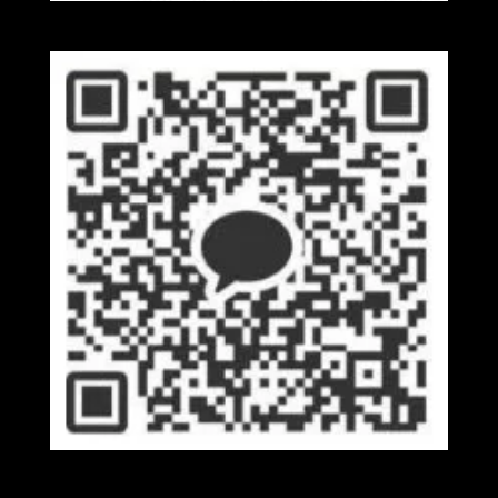
Wechat
Kakaotalk