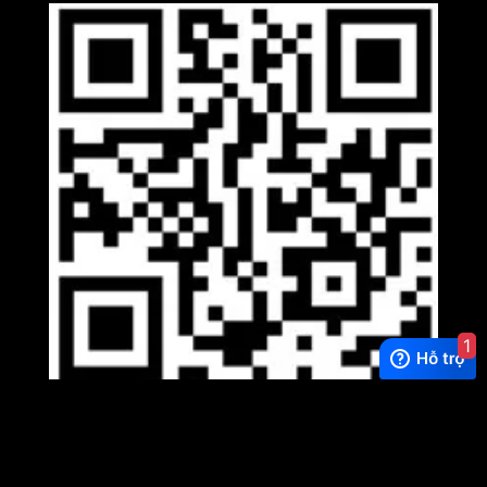
1
Viber
×