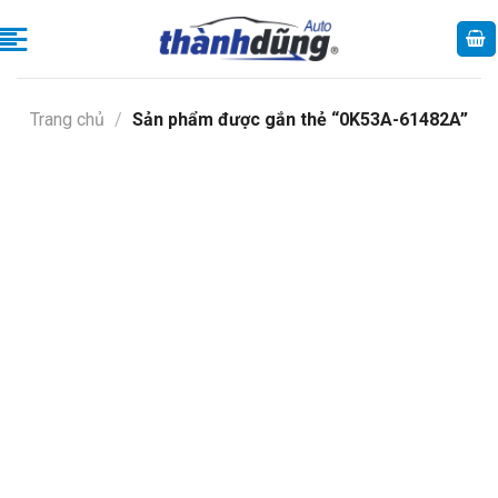
Skip
to
content
Trang chủ
/
Sản phẩm được gắn thẻ “0K53A-61482A”