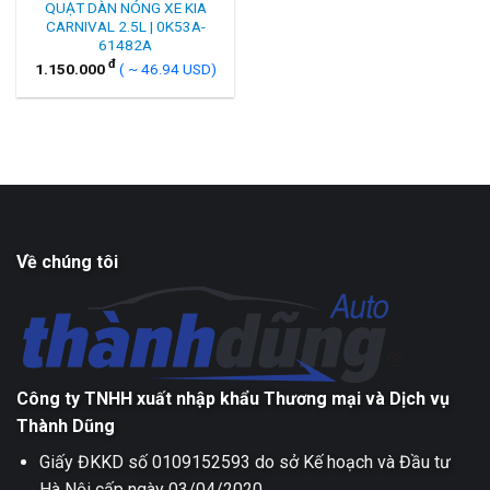
QUẠT DÀN NÓNG XE KIA
CARNIVAL 2.5L | 0K53A-
61482A
đ
1.150.000
( ~ 46.94 USD)
Về chúng tôi
Công ty TNHH xuất nhập khẩu Thương mại và Dịch vụ
Thành Dũng
Giấy ĐKKD số 0109152593 do sở Kế hoạch và Đầu tư
Hà Nội cấp ngày 03/04/2020