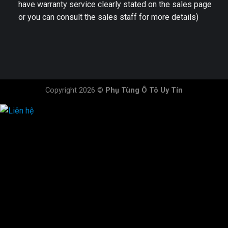
have warranty service clearly stated on the sales page
or you can consult the sales staff for more details)
Copyright 2026 ©
Phụ Tùng Ô Tô Uy Tín
HOTLINE ĐẶT HÀNG
×
0944.628.333
0931.029.029
0705.738.738
0347.313.313
0792.519.519
0347.303.303
×