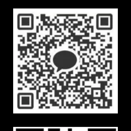
Kakaotalk