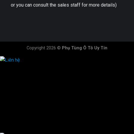
or you can consult the sales staff for more details)
Copyright 2026 ©
Phụ Tùng Ô Tô Uy Tín
HOTLINE ĐẶT HÀNG
×
0944.628.333
0931.029.029
0705.738.738
0347.313.313
0792.519.519
0347.303.303
×