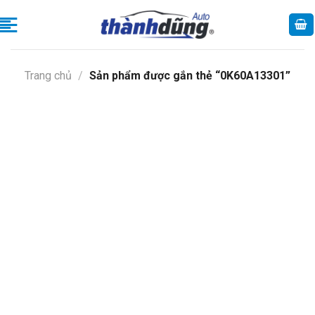
Skip
to
content
Trang chủ
/
Sản phẩm được gắn thẻ “0K60A13301”