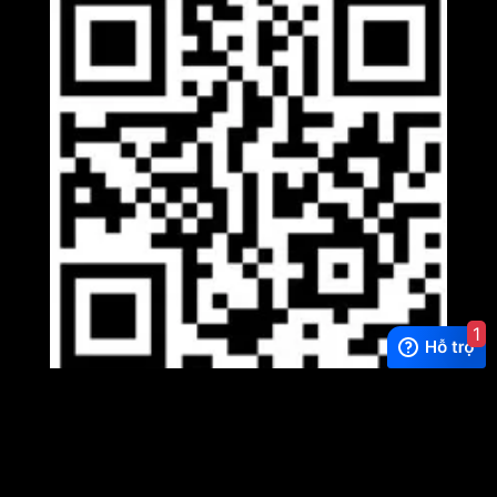
1
Viber
×