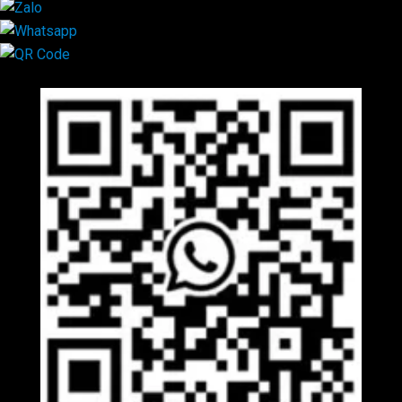
Mã QR Liên hệ
×