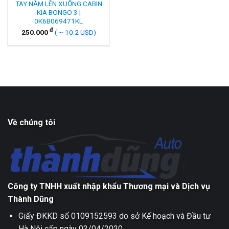
TAY NẮM LÊN XUỐNG CABIN
KIA BONGO 3 |
0K6B069471KL
đ
250.000
( ~ 10.2 USD)
Về chúng tôi
Công ty TNHH xuất nhập khẩu Thương mại và Dịch vụ
Thành Dũng
Giấy ĐKKD số 0109152593 do sở Kế hoạch và Đầu tư
Hà Nội cấp ngày 03/04/2020