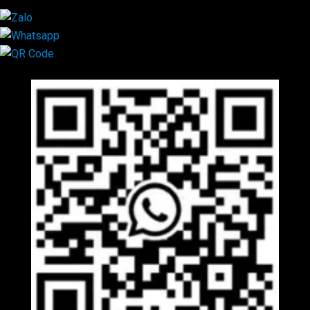
Mã QR Liên hệ
×