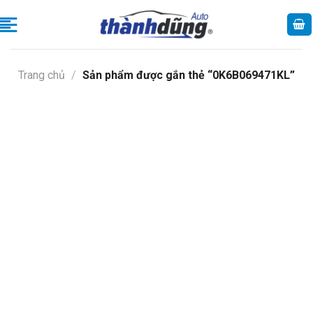
Skip
to
content
Trang chủ
/
Sản phẩm được gắn thẻ “0K6B069471KL”