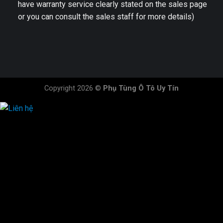
have warranty service clearly stated on the sales page
or you can consult the sales staff for more details)
Copyright 2026 ©
Phụ Tùng Ô Tô Uy Tín
HOTLINE ĐẶT HÀNG
×
0944.628.333
0931.029.029
0705.738.738
0347.313.313
0792.519.519
0347.303.303
×