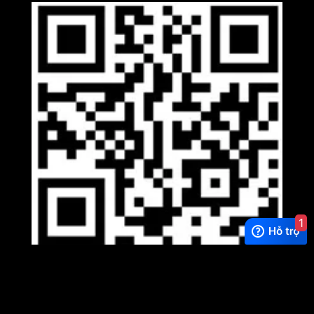
1
Viber
×