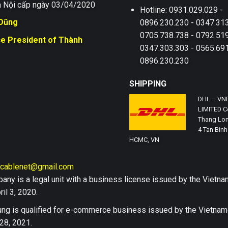
 Nội cấp ngày 03/04/2020
Hotline: 0931.029.029 -
 Dũng
0896.230.230 - 0347.313
0705.738.738 - 0792.519
ce President of Thành
0347.303.303 - 0565.691
0896.230.230
SHIPPING
DHL – VN
LIMITED Co
Thang Lon
4 Tan Binh 
HCMC, VN
hcablenet@gmail.com
any is a legal unit with a business license issued by the Vi
il 3, 2020.
ng is qualified for e-commerce business issued by the Vietn
28, 2021.