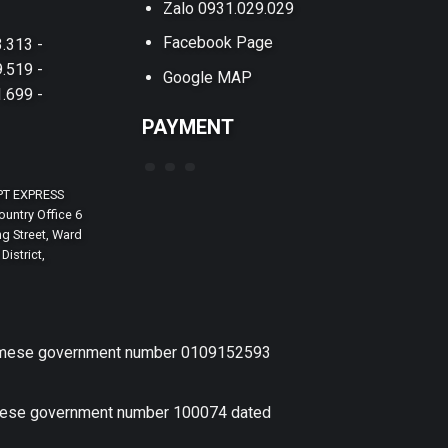
Zalo 0931.029.029
Facebook Page
.313 -
.519 -
Google MAP
.699 -
PAYMENT
PT EXPRESS
untry Office 6
g Street, Ward
District,
etnamese government number 0109152593
amese government number 100074 dated