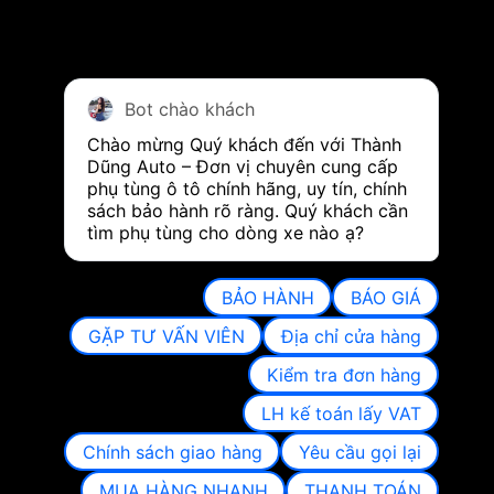
Bot chào khách
Chào mừng Quý khách đến với Thành 
Dũng Auto – Đơn vị chuyên cung cấp 
phụ tùng ô tô chính hãng, uy tín, chính 
sách bảo hành rõ ràng. Quý khách cần 
tìm phụ tùng cho dòng xe nào ạ?
BẢO HÀNH
BÁO GIÁ
GẶP TƯ VẤN VIÊN
Địa chỉ cửa hàng
Kiểm tra đơn hàng
LH kế toán lấy VAT
Chính sách giao hàng
Yêu cầu gọi lại
MUA HÀNG NHANH
THANH TOÁN