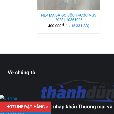
NẸP MẠ BA ĐỜ SỐC TRƯỚC MG5
2023 | 10361096
đ
400.000
( ~ 16.33 USD)
Về chúng tôi
Công ty TNHH xuất nhập khẩu Thương mại và 
HOTLINE ĐẶT HÀNG
×