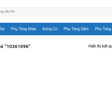
 Xe
Phụ Tùng Khác
Động Cơ
Phụ Tùng Gầm
Phụ Tùng 
Hiển thị kết q
hẻ “10361096”