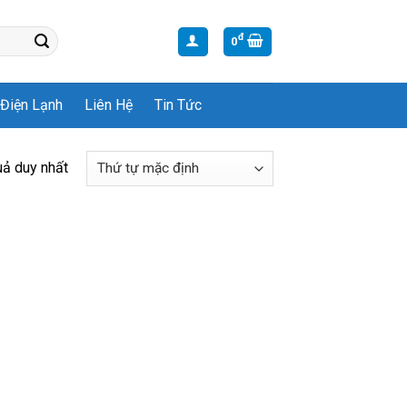
đ
0
Điện Lạnh
Liên Hệ
Tin Tức
uả duy nhất