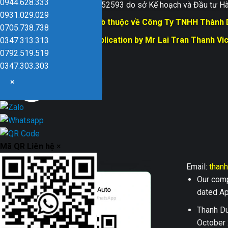
0944.628.333
Giấy ĐKKD số 0109152593 do sở Kế hoạch và Đầu tư Hà
0931.029.029
Bản quyền trang web thuộc về Công Ty TNHH Thành
0705.738.738
Responsible for Publication by Mr Lai Tran Thanh Vi
0347.313.313
Dũng company
0792.519.519
0347.303.303
×
Mã QR Liên hệ
×
Email:
than
Our comp
dated Apr
Thanh Du
October 