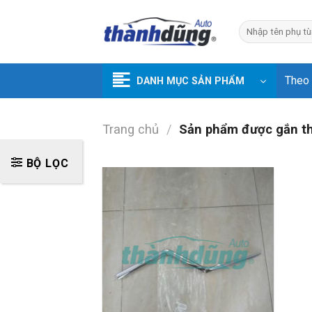
Skip
to
Tìm
kiếm:
content
Theo
DANH MỤC SẢN PHẨM
Trang chủ
/
Sản phẩm được gắn t
BỘ LỌC