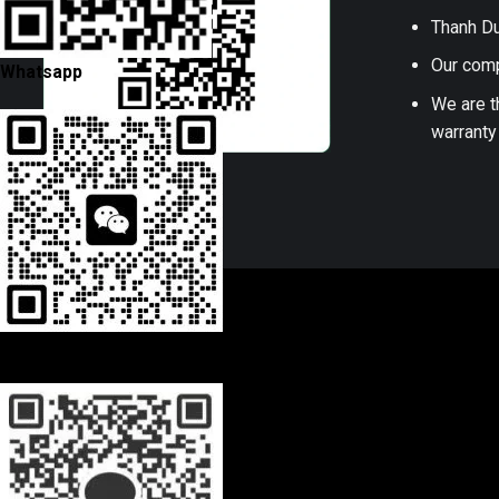
Thanh Du
Our comp
Whatsapp
We are t
warranty
Wechat