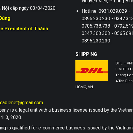
Nguyễn Xiển, P. Long Bìn
 Nội cấp ngày 03/04/2020
Hotline: 0931.029.029 -
 Dũng
0896.230.230 - 0347.313
0705.738.738 - 0792.519
ce President of Thành
0347.303.303 - 0565.691
0896.230.230
SHIPPING
DHL – VN
LIMITED Co
Thang Lon
4 Tan Binh 
HCMC, VN
hcablenet@gmail.com
any is a legal unit with a business license issued by the Vi
il 3, 2020.
ng is qualified for e-commerce business issued by the Vietn