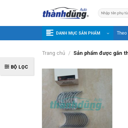
Skip
to
Tìm
kiếm:
content
Theo
DANH MỤC SẢN PHẨM
Trang chủ
/
Sản phẩm được gắn t
BỘ LỌC