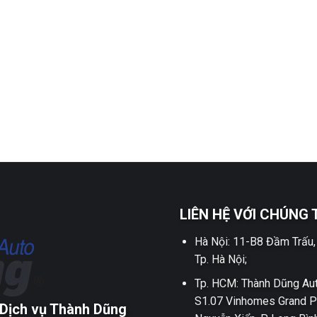
LIÊN HỆ VỚI CHÚNG 
Hà Nội: 11-B8 Đầm Trấu,
Tp. Hà Nội;
Tp. HCM: Thành Dũng Aut
S1.07 Vinhomes Grand P
Dịch vụ Thành Dũng