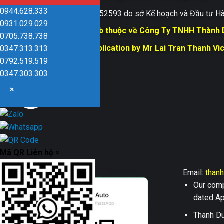
0944.628.333
Giấy ĐKKD số 0109152593 do sở Kế hoạch và Đầu tư Hà
0931.029.029
Bản quyền trang web thuộc về Công Ty TNHH Thành
0705.738.738
Responsible for Publication by Mr Lai Tran Thanh Vi
0347.313.313
Dũng company
0792.519.519
0347.303.303
×
Mã QR Liên hệ
×
Email:
than
Our comp
dated Apr
Thanh Du