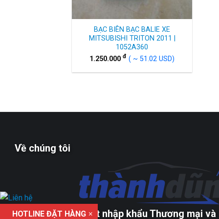
BẠC BIÊN BẠC BALIE XE
MITSUBISHI TRITON 2011 |
1052A360
đ
1.250.000
( ~ 51.02 USD)
Về chúng tôi
Công ty TNHH xuất nhập khẩu Thương mại và 
HOTLINE ĐẶT HÀNG
×