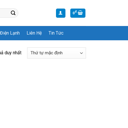
đ
0
Điện Lạnh
Liên Hệ
Tin Tức
uả duy nhất