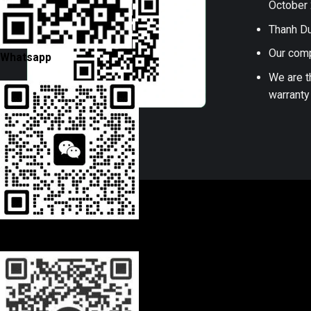
October 
Thanh Du
Our comp
Whatsapp
We are t
warranty
Wechat