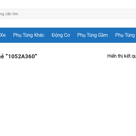
 Xe
Phụ Tùng Khác
Động Cơ
Phụ Tùng Gầm
Phụ Tùng 
Hiển thị kết q
hẻ “1052A360”