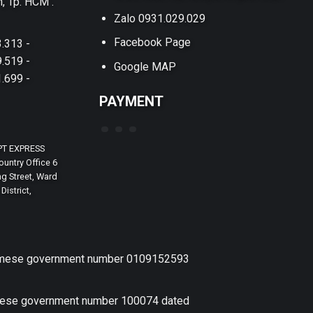
h, Tp. HCM .
Zalo 0931.029.029
Facebook Page
.313 -
.519 -
Google MAP
.699 -
PAYMENT
PT EXPRESS
untry Office 6
g Street, Ward
District,
etnamese government number 0109152593
amese government number 100074 dated