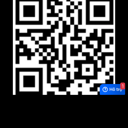
1
Viber
×