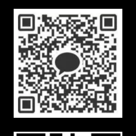
Kakaotalk