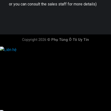
or you can consult the sales staff for more details)
Copyright 2026 ©
Phụ Tùng Ô Tô Uy Tín
HOTLINE ĐẶT HÀNG
×
0944.628.333
0931.029.029
0705.738.738
0347.313.313
0792.519.519
0347.303.303
×