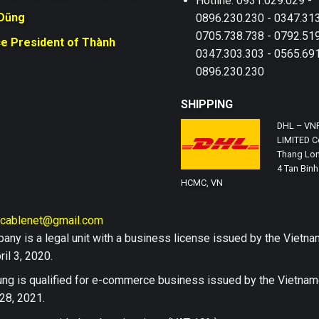
Hotline: 0931.029.029 -
 Dũng
0896.230.230 - 0347.313
0705.738.738 - 0792.519
ce President of Thành
0347.303.303 - 0565.691
0896.230.230
SHIPPING
DHL – VN
LIMITED Co
Thang Lon
4 Tan Binh 
HCMC, VN
hcablenet@gmail.com
any is a legal unit with a business license issued by the Vi
il 3, 2020.
ng is qualified for e-commerce business issued by the Vietn
28, 2021.