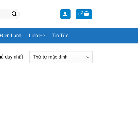
đ
0
Điện Lạnh
Liên Hệ
Tin Tức
uả duy nhất