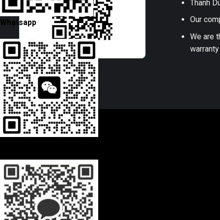
Thanh Du
Our comp
Whatsapp
We are t
warranty
Wechat