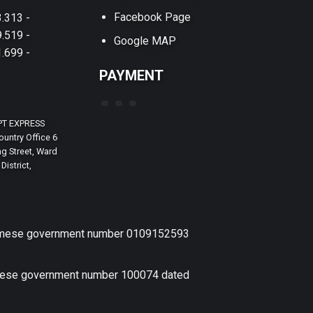
Facebook Page
.313 -
.519 -
Google MAP
.699 -
PAYMENT
PT EXPRESS
untry Office 6
g Street, Ward
District,
etnamese government number 0109152593
amese government number 100074 dated