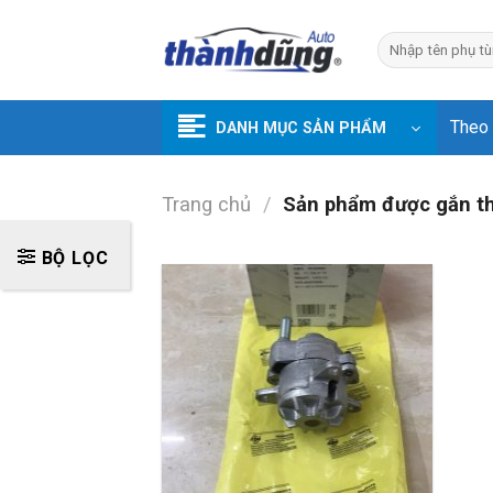
Skip
to
Tìm
kiếm:
content
Theo
DANH MỤC SẢN PHẨM
Trang chủ
/
Sản phẩm được gắn t
BỘ LỌC