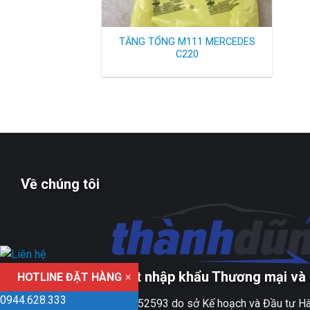
TĂNG TỔNG M111 MERCEDES
C220
Về chúng tôi
Công ty TNHH xuất nhập khẩu Thương mại và 
HOTLINE ĐẶT HÀNG
×
0944.628.333
Giấy ĐKKD số 0109152593 do sở Kế hoạch và Đầu tư Hà