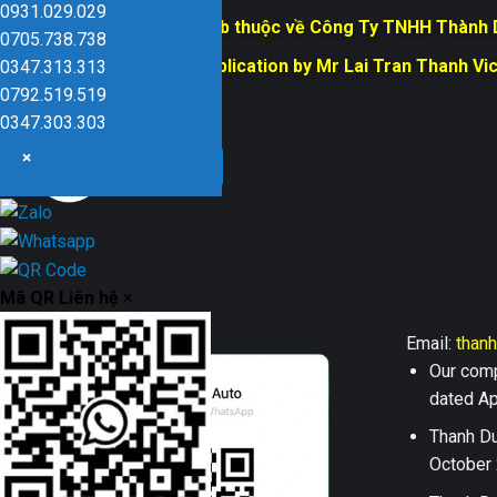
0931.029.029
Bản quyền trang web thuộc về Công Ty TNHH Thành
0705.738.738
Responsible for Publication by Mr Lai Tran Thanh Vi
0347.313.313
Dũng company
0792.519.519
0347.303.303
×
Mã QR Liên hệ
×
Email:
than
Our comp
dated Apr
Thanh Du
October 