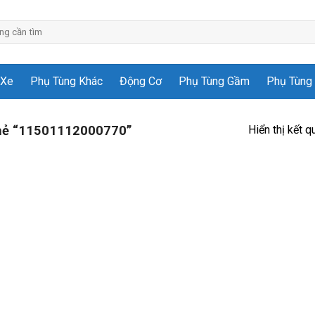
 Xe
Phụ Tùng Khác
Động Cơ
Phụ Tùng Gầm
Phụ Tùng 
Hiển thị kết q
hẻ “11501112000770”