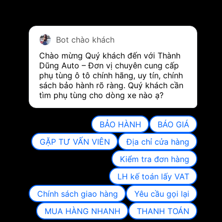
Bot chào khách
Chào mừng Quý khách đến với Thành 
Dũng Auto – Đơn vị chuyên cung cấp 
phụ tùng ô tô chính hãng, uy tín, chính 
sách bảo hành rõ ràng. Quý khách cần 
tìm phụ tùng cho dòng xe nào ạ?
BẢO HÀNH
BÁO GIÁ
GẶP TƯ VẤN VIÊN
Địa chỉ cửa hàng
Kiểm tra đơn hàng
LH kế toán lấy VAT
Chính sách giao hàng
Yêu cầu gọi lại
MUA HÀNG NHANH
THANH TOÁN