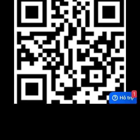
1
Viber
×