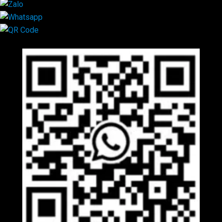
Mã QR Liên hệ
×