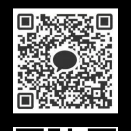
Kakaotalk