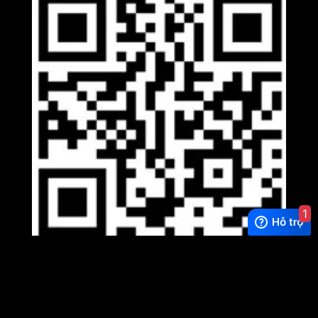
1
Viber
×