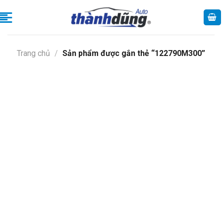
Skip
to
content
Trang chủ
/
Sản phẩm được gắn thẻ “122790M300”