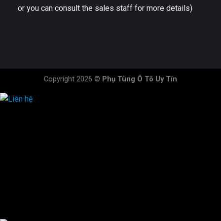
or you can consult the sales staff for more details)
Copyright 2026 ©
Phụ Tùng Ô Tô Uy Tín
HOTLINE ĐẶT HÀNG
×
0944.628.333
0931.029.029
0705.738.738
0347.313.313
0792.519.519
0347.303.303
×