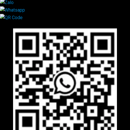
Mã QR Liên hệ
×