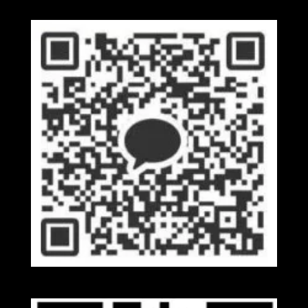
Kakaotalk