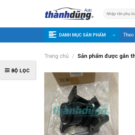
Skip
to
Tìm
kiếm:
content
Theo
DANH MỤC SẢN PHẨM
Trang chủ
/
Sản phẩm được gắn t
BỘ LỌC