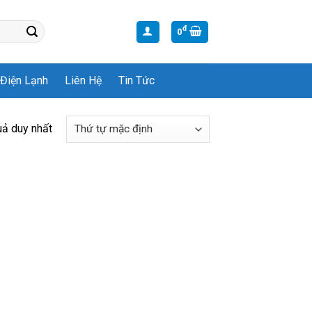
đ
0
Điện Lạnh
Liên Hệ
Tin Tức
uả duy nhất