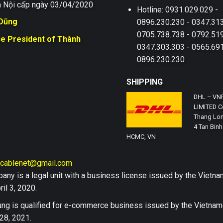
 Nội cấp ngày 03/04/2020
Hotline: 0931.029.029 -
 Dũng
0896.230.230 - 0347.313
0705.738.738 - 0792.519
ce President of Thành
0347.303.303 - 0565.691
0896.230.230
SHIPPING
DHL – VN
LIMITED Co
Thang Lon
4 Tan Binh 
HCMC, VN
hcablenet@gmail.com
any is a legal unit with a business license issued by the Vi
il 3, 2020.
ng is qualified for e-commerce business issued by the Vietn
28, 2021.