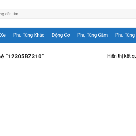
 Xe
Phụ Tùng Khác
Động Cơ
Phụ Tùng Gầm
Phụ Tùng 
Hiển thị kết q
hẻ “12305BZ310”