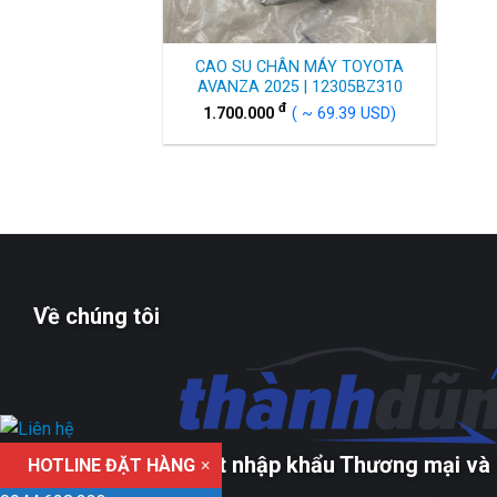
CAO SU CHÂN MÁY TOYOTA
AVANZA 2025 | 12305BZ310
đ
1.700.000
( ~ 69.39 USD)
Về chúng tôi
Công ty TNHH xuất nhập khẩu Thương mại và 
HOTLINE ĐẶT HÀNG
×