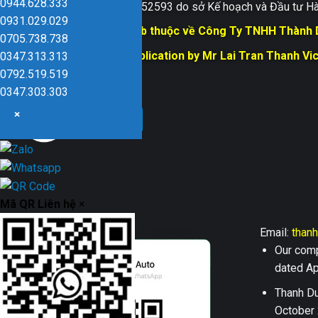
0944.628.333
Giấy ĐKKD số 0109152593 do sở Kế hoạch và Đầu tư Hà
0931.029.029
Bản quyền trang web thuộc về Công Ty TNHH Thành
0705.738.738
Responsible for Publication by Mr Lai Tran Thanh Vi
0347.313.313
Dũng company
0792.519.519
0347.303.303
×
Mã QR Liên hệ
×
Email:
than
Our comp
dated Apr
Thanh Du
October 