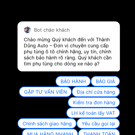
Bot chào khách
Chào mừng Quý khách đến với Thành 
Dũng Auto – Đơn vị chuyên cung cấp 
phụ tùng ô tô chính hãng, uy tín, chính 
sách bảo hành rõ ràng. Quý khách cần 
tìm phụ tùng cho dòng xe nào ạ?
BẢO HÀNH
BÁO GIÁ
GẶP TƯ VẤN VIÊN
Địa chỉ cửa hàng
Kiểm tra đơn hàng
LH kế toán lấy VAT
Chính sách giao hàng
Yêu cầu gọi lại
MUA HÀNG NHANH
THANH TOÁN