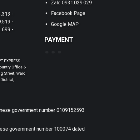
Zalo 0931.029.029
Facebook Page
.313 -
.519 -
Google MAP
.699 -
PAYMENT
PT EXPRESS
untry Office 6
g Street, Ward
District,
etnamese government number 0109152593
amese government number 100074 dated