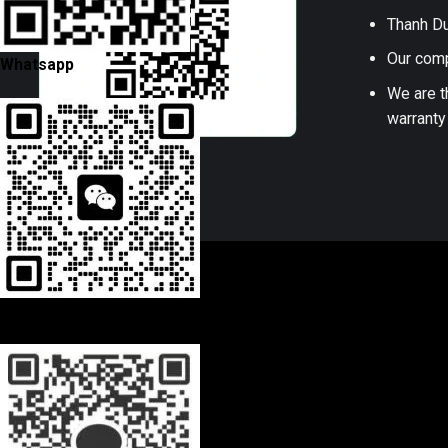
Thanh Du
Our comp
Whatsapp
We are t
warranty
Wechat