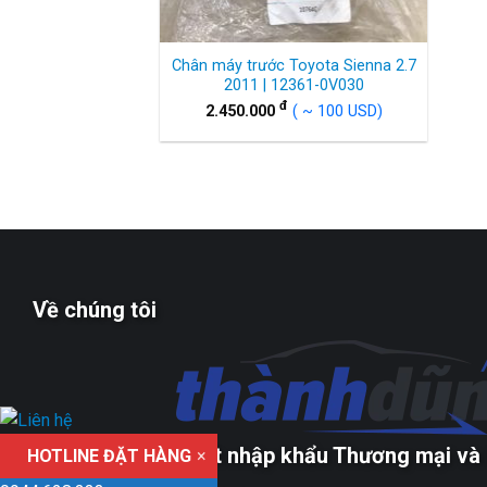
Chân máy trước Toyota Sienna 2.7
2011 | 12361-0V030
đ
2.450.000
( ~ 100 USD)
Về chúng tôi
Công ty TNHH xuất nhập khẩu Thương mại và 
HOTLINE ĐẶT HÀNG
×