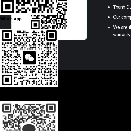
Thanh Du
Our comp
Whatsapp
We are t
warranty
Wechat