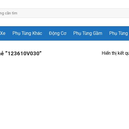
 Xe
Phụ Tùng Khác
Động Cơ
Phụ Tùng Gầm
Phụ Tùng 
Hiển thị kết q
hẻ “123610V030”