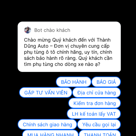
Bot chào khách
Chào mừng Quý khách đến với Thành 
Dũng Auto – Đơn vị chuyên cung cấp 
phụ tùng ô tô chính hãng, uy tín, chính 
sách bảo hành rõ ràng. Quý khách cần 
tìm phụ tùng cho dòng xe nào ạ?
BẢO HÀNH
BÁO GIÁ
GẶP TƯ VẤN VIÊN
Địa chỉ cửa hàng
Kiểm tra đơn hàng
LH kế toán lấy VAT
Chính sách giao hàng
Yêu cầu gọi lại
MUA HÀNG NHANH
THANH TOÁN