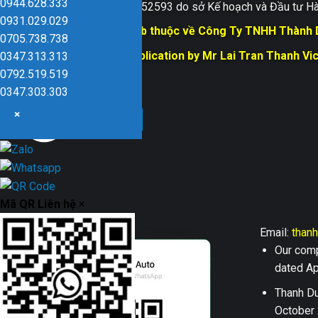
0944.628.333
Giấy ĐKKD số 0109152593 do sở Kế hoạch và Đầu tư Hà
0931.029.029
Bản quyền trang web thuộc về Công Ty TNHH Thành
0705.738.738
Responsible for Publication by Mr Lai Tran Thanh Vi
0347.313.313
Dũng company
0792.519.519
0347.303.303
×
Mã QR Liên hệ
×
Email:
than
Our comp
dated Apr
Thanh Du
October 