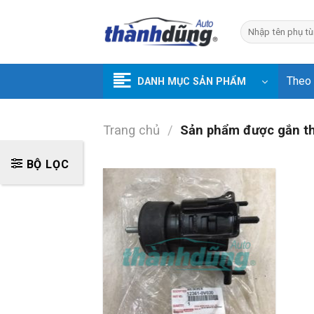
Skip
to
Tìm
kiếm:
content
Theo
DANH MỤC SẢN PHẨM
Trang chủ
/
Sản phẩm được gắn t
BỘ LỌC