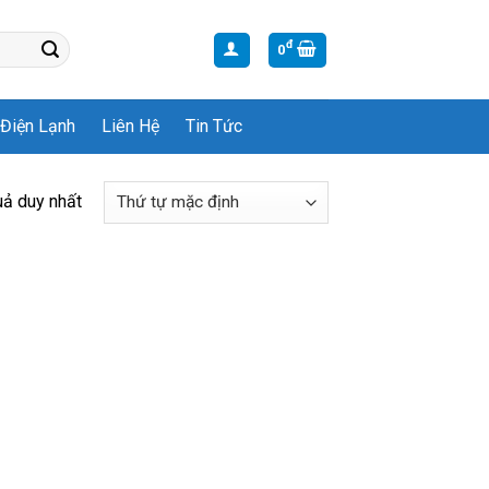
đ
0
Điện Lạnh
Liên Hệ
Tin Tức
uả duy nhất