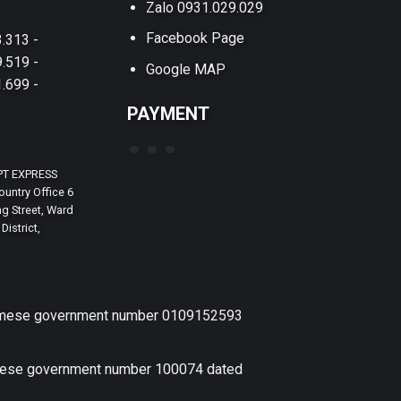
Zalo 0931.029.029
Facebook Page
.313 -
.519 -
Google MAP
.699 -
PAYMENT
PT EXPRESS
untry Office 6
g Street, Ward
District,
etnamese government number 0109152593
amese government number 100074 dated