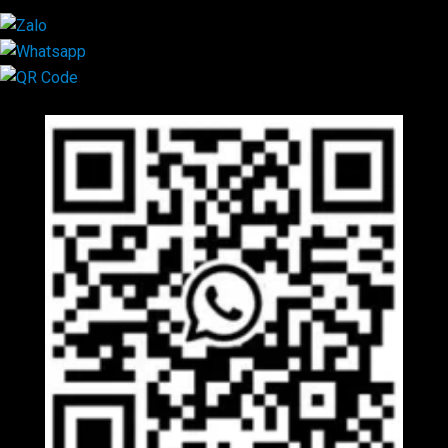
Mã QR Liên hệ
×