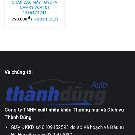
CHÂN ĐẦU MÁY TOYOTA
CAMRY VCV10 |
1236174241
đ
750.000
( ~ 30.61 USD)
Về chúng tôi
Công ty TNHH xuất nhập khẩu Thương mại và Dịch vụ
Thành Dũng
Giấy ĐKKD số 0109152593 do sở Kế hoạch và Đầu tư
Hà Nội cấp ngày 03/04/2020