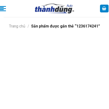
Skip
to
content
Trang chủ
/
Sản phẩm được gắn thẻ “1236174241”