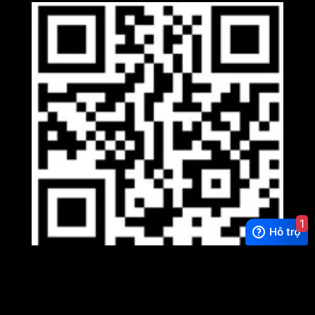
1
Viber
×