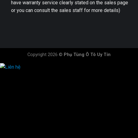
have warranty service clearly stated on the sales page
or you can consult the sales staff for more details)
Copyright 2026 ©
Phụ Tùng Ô Tô Uy Tín
HOTLINE ĐẶT HÀNG
×
0944.628.333
0931.029.029
0705.738.738
0347.313.313
0792.519.519
0347.303.303
×