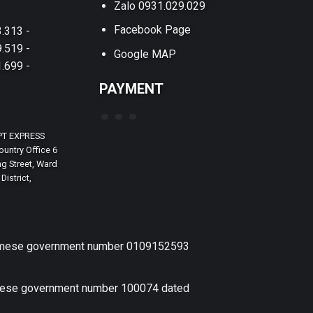
Zalo 0931.029.029
Facebook Page
.313 -
.519 -
Google MAP
.699 -
PAYMENT
PT EXPRESS
untry Office 6
g Street, Ward
District,
etnamese government number 0109152593
amese government number 100074 dated