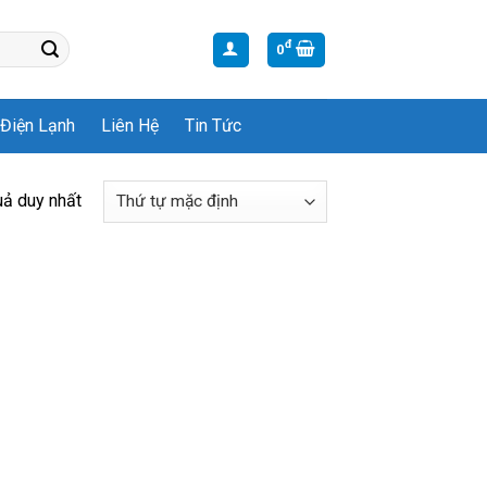
đ
0
Điện Lạnh
Liên Hệ
Tin Tức
uả duy nhất