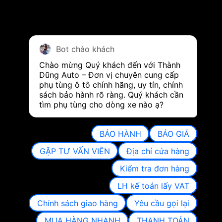
Bot chào khách
Chào mừng Quý khách đến với Thành 
Dũng Auto – Đơn vị chuyên cung cấp 
phụ tùng ô tô chính hãng, uy tín, chính 
sách bảo hành rõ ràng. Quý khách cần 
tìm phụ tùng cho dòng xe nào ạ?
BẢO HÀNH
BÁO GIÁ
GẶP TƯ VẤN VIÊN
Địa chỉ cửa hàng
Kiểm tra đơn hàng
LH kế toán lấy VAT
Chính sách giao hàng
Yêu cầu gọi lại
MUA HÀNG NHANH
THANH TOÁN