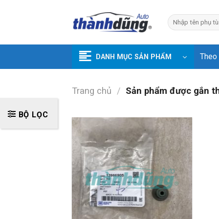
Skip
to
Tìm
kiếm:
content
Theo
DANH MỤC SẢN PHẨM
Trang chủ
/
Sản phẩm được gắn t
BỘ LỌC