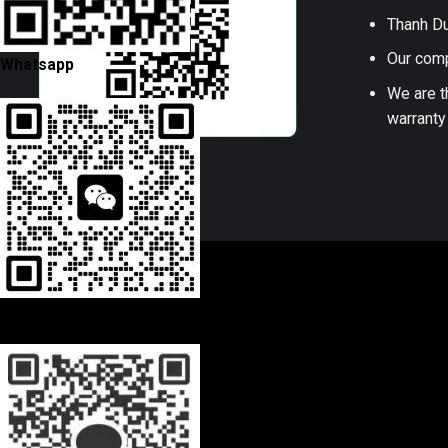
Thanh Du
Our comp
Whatsapp
We are t
warranty
Wechat