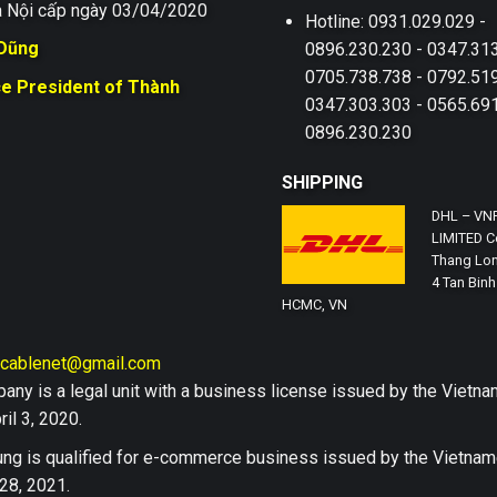
 Nội cấp ngày 03/04/2020
Hotline: 0931.029.029 -
 Dũng
0896.230.230 - 0347.313
0705.738.738 - 0792.519
ce President of Thành
0347.303.303 - 0565.691
0896.230.230
SHIPPING
DHL – VN
LIMITED Co
Thang Lon
4 Tan Binh 
HCMC, VN
hcablenet@gmail.com
any is a legal unit with a business license issued by the Vi
il 3, 2020.
ng is qualified for e-commerce business issued by the Vietn
28, 2021.