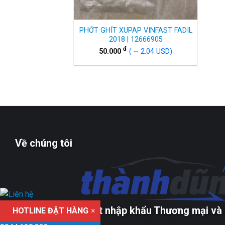
PHỚT GHÍT XUPAP VINFAST FADIL
2018 | 12666905
đ
50.000
( ~ 2.04 USD)
Về chúng tôi
Công ty TNHH xuất nhập khẩu Thương mại và 
HOTLINE ĐẶT HÀNG
×