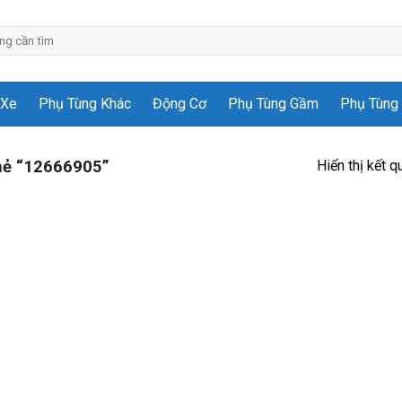
 Xe
Phụ Tùng Khác
Động Cơ
Phụ Tùng Gầm
Phụ Tùng 
Hiển thị kết q
hẻ “12666905”