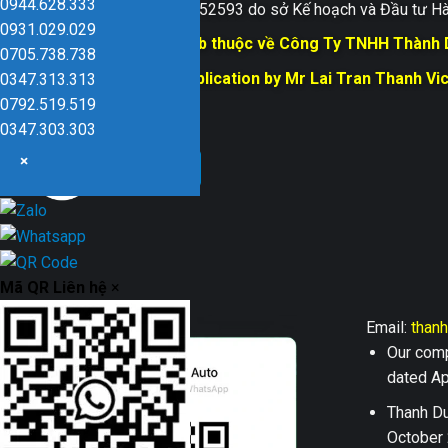
0944.628.333
Giấy ĐKKD số 0109152593 do sở Kế hoạch và Đầu tư Hà
0931.029.029
Bản quyền trang web thuộc về Công Ty TNHH Thành
0705.738.738
Responsible for Publication by Mr Lai Tran Thanh Vi
0347.313.313
Dũng company
0792.519.519
0347.303.303
×
Mã QR Liên hệ
×
Email:
than
Our comp
dated Apr
Thanh Du
October 