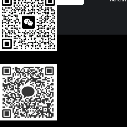
Wechat
WhatsApp
0944628333
Kakaotalk