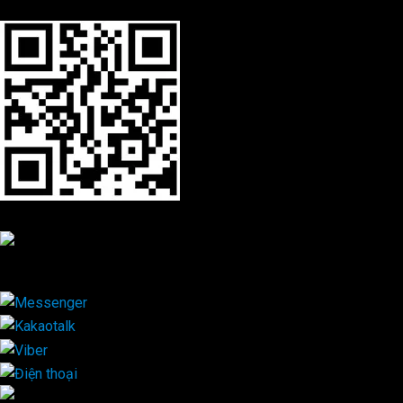
WeChat
Viber
×
Kakaotalk
0705738738