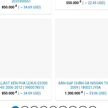
2033300051
đ
550.000
( ~ 22.45 USD)
đ
850.000
( ~ 34.69 USD)
LLAST ĐÈN PHA LEXUS ES300
BÀN ĐẠP CHÂN GA NISSAN TI
D4S 2006-2012 | 3900078515
2009 | 180021JY0A
đ
đ
850.000
( ~ 34.69 USD)
1.300.000
( ~ 53.06 USD)