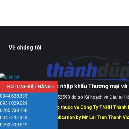
Về chúng tôi
Công ty TNHH xuất nhập khẩu Thương mại và 
HOTLINE ĐẶT HÀNG
×
0944.628.333
Giấy ĐKKD số 0109152593 do sở Kế hoạch và Đầu tư Hà
0931.029.029
Bản quyền trang web thuộc về Công Ty TNHH Thành
0705.738.738
Responsible for Publication by Mr Lai Tran Thanh Vi
0347.313.313
Dũng company
0792.519.519