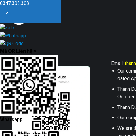
0347.303.303
×
Mã QR Liên hệ
×
Email:
than
Our comp
dated Apr
Thanh Du
October 
Thanh Du
Our comp
Whatsapp
We are t
warranty