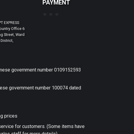
PAYMENT
PT EXPRESS
untry Office 6
g Street, Ward
District,
etnamese government number 0109152593
amese government number 100074 dated
ng prices
 service for customers. (Some items have
ales staff for more details)