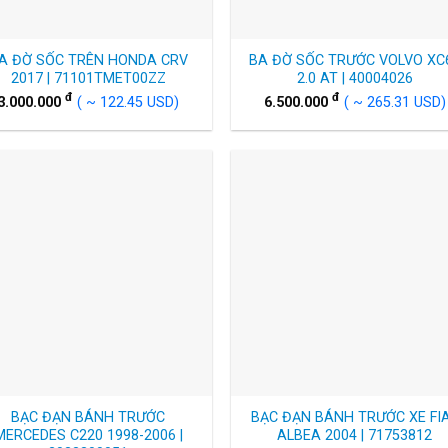
A ĐỜ SỐC TRÊN HONDA CRV
BA ĐỜ SỐC TRƯỚC VOLVO XC
2017 | 71101TMET00ZZ
2.0 AT | 40004026
đ
đ
3.000.000
( ~ 122.45 USD)
6.500.000
( ~ 265.31 USD)
BẠC ĐẠN BÁNH TRƯỚC
BẠC ĐẠN BÁNH TRƯỚC XE FI
MERCEDES C220 1998-2006 |
ALBEA 2004 | 71753812