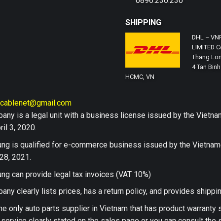
0896.230.230
SHIPPING
DHL – VN
LIMITED Co
Thang Lon
4 Tan Binh 
HCMC, VN
hcablenet@gmail.com
any is a legal unit with a business license issued by the Vi
il 3, 2020.
ng is qualified for e-commerce business issued by the Vietn
28, 2021.
ng can provide legal tax invoices (VAT 10%)
any clearly lists prices, has a return policy, and provides shippi
he only auto parts supplier in Vietnam that has product warranty
 service clearly stated on the sales page or you can consult the s