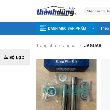
Skip
to
Tìm
kiếm:
content
Theo
DANH MỤC SẢN PHẨM
Trang chủ
/
Jaguar
/
JAGUAR
BỘ LỌC