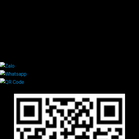
0944.628.333
0931.029.029
0705.738.738
0347.313.313
0792.519.519
0347.303.303
×
Mã QR Liên hệ
×