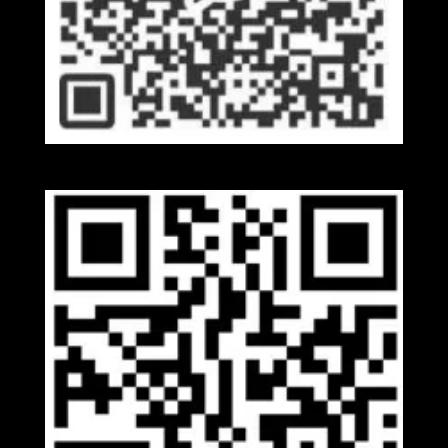
Kakaotalk