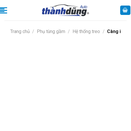
Skip
to
content
Trang chủ
/
Phụ tùng gầm
/
Hệ thống treo
/
Càng i