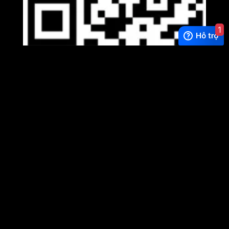
1
Viber
×
Exchange Rate
1 USD = 24.500 VNĐ