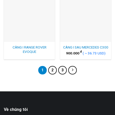
CÀNG I RANGE ROVER
CÀNG I SAU MERCEDES C300
EVOQUE
đ
900.000
( ~ 36.73 USD)
1
2
3
Về chúng tôi