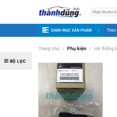
Skip
to
Tìm
kiếm:
content
Theo
DANH MỤC SẢN PHẨM
Trang chủ
/
Phụ kiện
/
Hệ thống l
BỘ LỌC