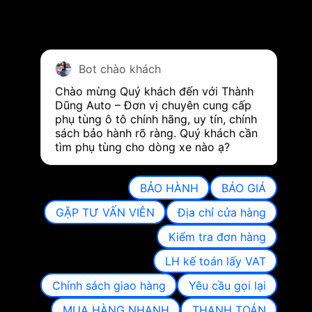
Bot chào khách
Chào mừng Quý khách đến với Thành 
Dũng Auto – Đơn vị chuyên cung cấp 
phụ tùng ô tô chính hãng, uy tín, chính 
sách bảo hành rõ ràng. Quý khách cần 
tìm phụ tùng cho dòng xe nào ạ?
BẢO HÀNH
BÁO GIÁ
GẶP TƯ VẤN VIÊN
Địa chỉ cửa hàng
Kiểm tra đơn hàng
LH kế toán lấy VAT
Chính sách giao hàng
Yêu cầu gọi lại
MUA HÀNG NHANH
THANH TOÁN