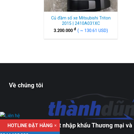
Củ đầm số xe Mitsubishi Triton
2015 | 2410A031XC
đ
3.200.000
( ~ 130.61 USD)
Về chúng tôi
Công ty TNHH xuất nhập khẩu Thương mại và 
HOTLINE ĐẶT HÀNG
×