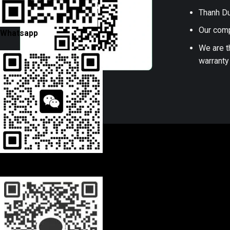
Thanh Du
Our comp
Whatsapp
We are t
warranty
Wechat