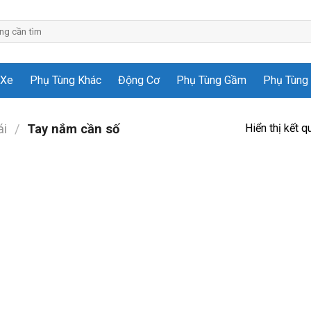
 Xe
Phụ Tùng Khác
Động Cơ
Phụ Tùng Gầm
Phụ Tùng 
Hiển thị kết q
ái
/
Tay nắm cần số