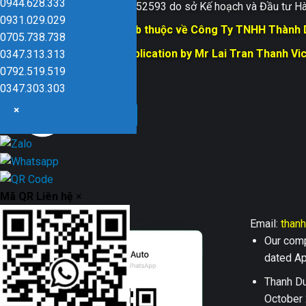
0944.628.333
Giấy ĐKKD số 0109152593 do sở Kế hoạch và Đầu tư Hà
0931.029.029
Bản quyền trang web thuộc về Công Ty TNHH Thành
0705.738.738
Responsible for Publication by Mr Lai Tran Thanh Vi
0347.313.313
Dũng company
0792.519.519
0347.303.303
×
Mã QR Liên hệ
×
Email:
than
Our comp
dated Apr
Thanh Du
October 