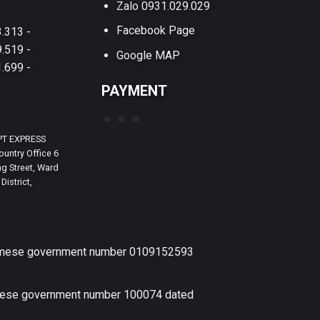
Zalo 0931.029.029
Facebook Page
.313 -
.519 -
Google MAP
.699 -
PAYMENT
PT EXPRESS
untry Office 6
g Street, Ward
District,
etnamese government number 0109152593
amese government number 100074 dated