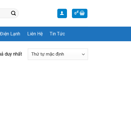
đ
0
Điện Lạnh
Liên Hệ
Tin Tức
uả duy nhất