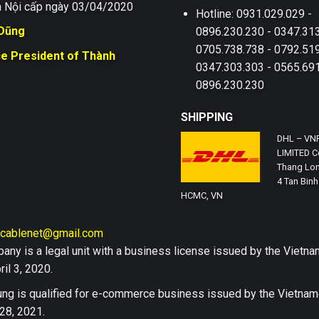
 Nội cấp ngày 03/04/2020
Hotline: 0931.029.029 -
 Dũng
0896.230.230 - 0347.313
0705.738.738 - 0792.519
ce President of Thành
0347.303.303 - 0565.691
0896.230.230
SHIPPING
DHL – VN
LIMITED Co
Thang Lon
4 Tan Binh 
HCMC, VN
hcablenet@gmail.com
any is a legal unit with a business license issued by the Vi
il 3, 2020.
ng is qualified for e-commerce business issued by the Vietn
28, 2021.