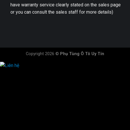
have warranty service clearly stated on the sales page
or you can consult the sales staff for more details)
Copyright 2026 ©
Phụ Tùng Ô Tô Uy Tín
HOTLINE ĐẶT HÀNG
×
0944.628.333
0931.029.029
0705.738.738
0347.313.313
0792.519.519
0347.303.303
×