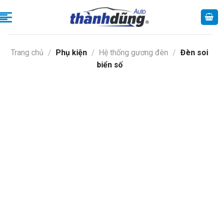
Skip
to
content
Trang chủ
/
Phụ kiện
/
Hệ thống gương đèn
/
Đèn soi
biển số