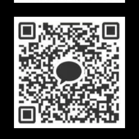
Wechat
Kakaotalk