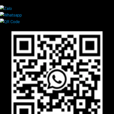
Mã QR Liên hệ
×