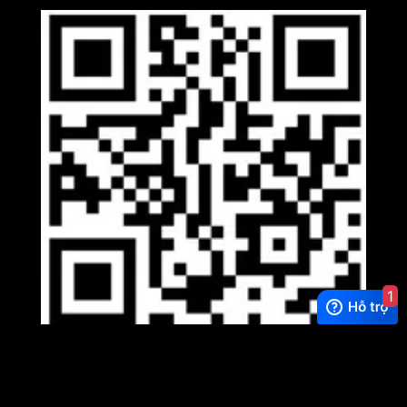
1
Viber
×