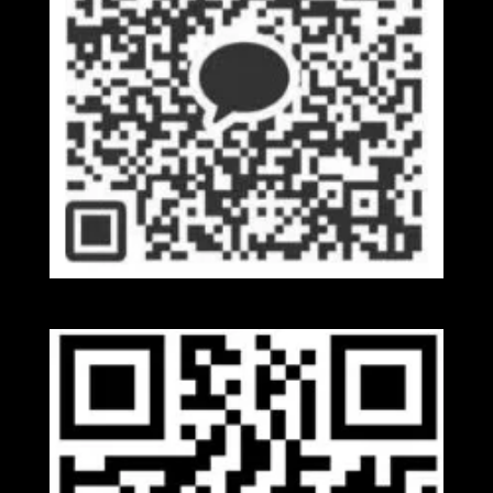
Kakaotalk