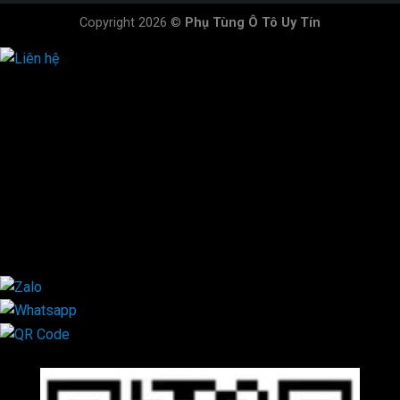
Copyright 2026 ©
Phụ Tùng Ô Tô Uy Tín
HOTLINE ĐẶT HÀNG
×
0944.628.333
0931.029.029
0705.738.738
0347.313.313
0792.519.519
0347.303.303
×
Mã QR Liên hệ
×