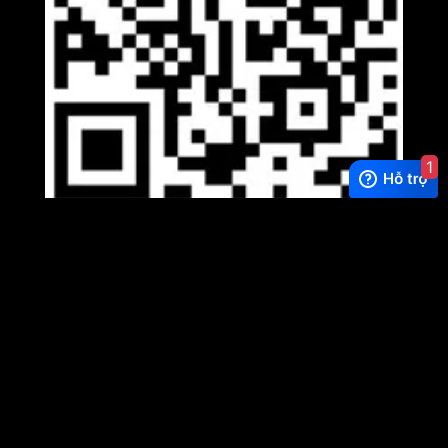
1
Viber
×
Exchange Rate