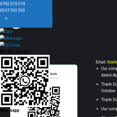
Dũng company
0792.519.519
0347.303.303
×
Mã QR Liên hệ
×
Email:
than
Our comp
dated Apr
Thanh Du
October 
Thanh Du
Our comp
Whatsapp