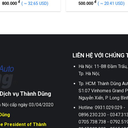
đ
đ
800.000
( ~ 32.65 USD)
500.000
( ~ 20.41 USD)
LIÊN HỆ VỚI CHÚNG 
Hà Nội: 11-B8 Đầm Trấu,
Tp. Hà Nội;
Tp. HCM: Thành Dũng Aut
S1.07 Vinhomes Grand P
Dịch vụ Thành Dũng
Nguyễn Xiển, P. Long Bìn
 Nội cấp ngày 03/04/2020
Hotline: 0931.029.029 -
 Dũng
0896.230.230 - 0347.313
0705.738.738 - 0792.519
ce President of Thành