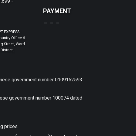
.699 -
PAYMENT
PT EXPRESS
untry Office 6
g Street, Ward
District,
etnamese government number 0109152593
amese government number 100074 dated
ng prices