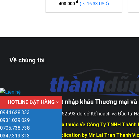
đ
400.000
( ~ 16.33 USD)
Về chúng tôi
Công ty TNHH xuất nhập khẩu Thương mại và 
HOTLINE ĐẶT HÀNG
×
0944.628.333
Giấy ĐKKD số 0109152593 do sở Kế hoạch và Đầu tư Hà
0931.029.029
Bản quyền trang web thuộc về Công Ty TNHH Thành
0705.738.738
Responsible for Publication by Mr Lai Tran Thanh Vi
0347.313.313