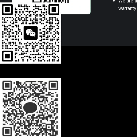
We are t
warranty
Wechat
WhatsApp
0944628333