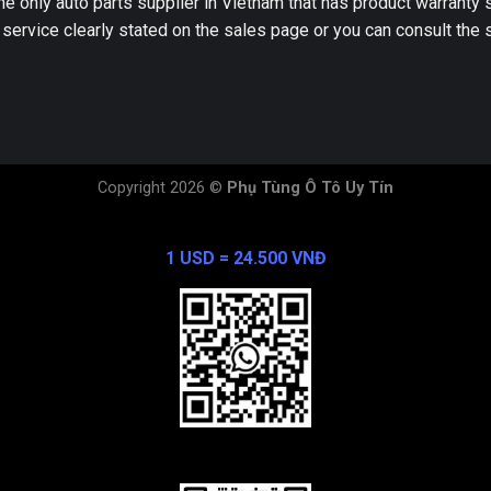
he only auto parts supplier in Vietnam that has product warranty
 service clearly stated on the sales page or you can consult the s
Copyright 2026 ©
Phụ Tùng Ô Tô Uy Tín
Exchange Rate
1 USD = 24.500 VNĐ