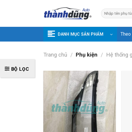
Skip
to
Tìm
kiếm:
content
Theo
DANH MỤC SẢN PHẨM
Trang chủ
/
Phụ kiện
/
Hệ thống 
BỘ LỌC