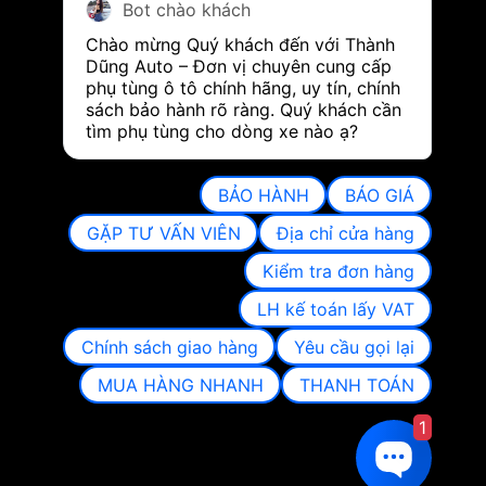
Bot chào khách
Chào mừng Quý khách đến với Thành 
Dũng Auto – Đơn vị chuyên cung cấp 
phụ tùng ô tô chính hãng, uy tín, chính 
sách bảo hành rõ ràng. Quý khách cần 
tìm phụ tùng cho dòng xe nào ạ?
BẢO HÀNH
BÁO GIÁ
GẶP TƯ VẤN VIÊN
Địa chỉ cửa hàng
Kiểm tra đơn hàng
LH kế toán lấy VAT
Chính sách giao hàng
Yêu cầu gọi lại
MUA HÀNG NHANH
THANH TOÁN
1