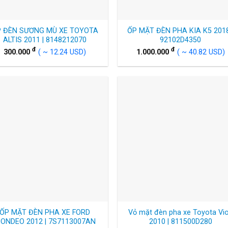
P ĐÈN SƯƠNG MÙ XE TOYOTA
ỐP MẶT ĐÈN PHA KIA K5 2018
ALTIS 2011 | 8148212070
92102D4350
đ
đ
300.000
( ~ 12.24 USD)
1.000.000
( ~ 40.82 USD)
ỐP MẶT ĐÈN PHA XE FORD
Vỏ mặt đèn pha xe Toyota Vi
ONDEO 2012 | 7S7113007AN
2010 | 811500D280