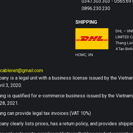
0347.303.303 - 0565.691
0896.230.230
SHIPPING
DHL – VN
LIMITED Co
Thang Lon
4 Tan Binh 
HCMC, VN
hcablenet@gmail.com
any is a legal unit with a business license issued by the Vi
il 3, 2020.
ng is qualified for e-commerce business issued by the Vietn
28, 2021.
ng can provide legal tax invoices (VAT 10%)
any clearly lists prices, has a return policy, and provides shippi