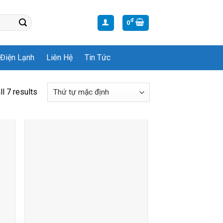
đ
0
Điện Lạnh
Liên Hệ
Tin Tức
l 7 results