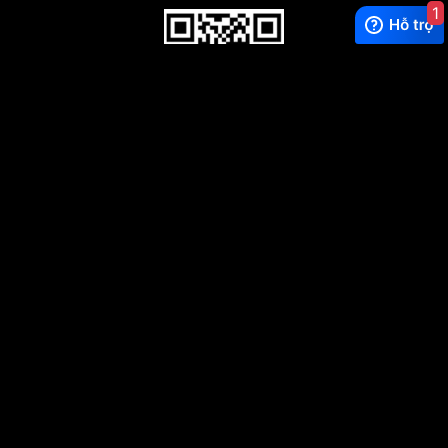
1
WhatsApp
0944628333
WeChat