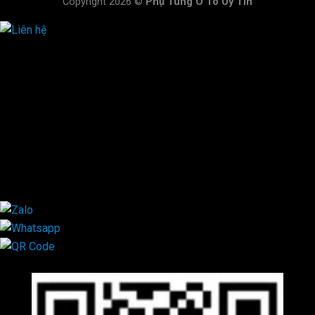
Copyright 2026 ©
Phụ Tùng Ô Tô Uy Tín
HOTLINE ĐẶT HÀNG
×
0944.628.333
0931.029.029
0705.738.738
0347.313.313
0792.519.519
0347.303.303
×
Mã QR Liên hệ
×