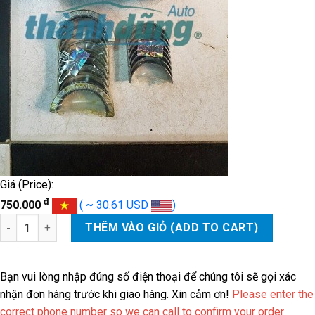
Giá (Price):
đ
750.000
( ~ 30.61 USD
)
BẠC BIÊN, BẠC BALIE CHEVROLET CAPTIVA-GI92028817 số lượng
THÊM VÀO GIỎ (ADD TO CART)
Bạn vui lòng nhập đúng số điện thoại để chúng tôi sẽ gọi xác
nhận đơn hàng trước khi giao hàng. Xin cảm ơn!
Please enter the
correct phone number so we can call to confirm your order