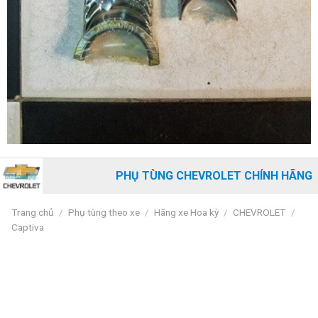
PHỤ TÙNG CHEVROLET CHÍNH HÃNG
Trang chủ
/
Phụ tùng theo xe
/
Hãng xe Hoa kỳ
/
CHEVROLET
/
Captiva