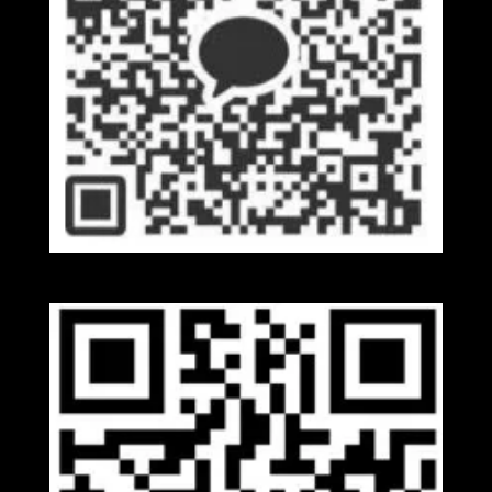
Kakaotalk