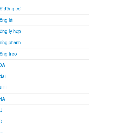
đỡ động cơ
ống lái
ống ly hợp
hống phanh
ống treo
DA
dai
NITI
NA
U
O
ar