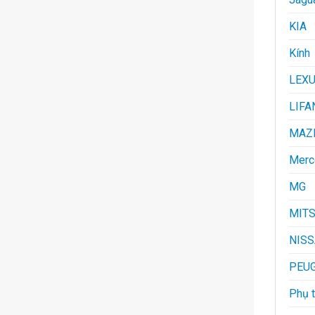
KIA
Kính
LEX
LIFA
MAZ
Merc
MG
MITS
NIS
PEU
Phụ t