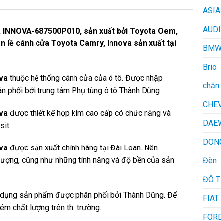
ASIA
AUDI
NNOVA-687500P010, sản xuất bởi Toyota Oem,
Bản lề cánh cửa Toyota Camry, Innova sản xuất tại
BM
Brio
ova
thuộc hệ thống cánh cửa của ô tô. Được nhập
chắn 
hân phối bởi trung tâm Phụ tùng ô tô Thành Dũng
CHE
ova
được thiết kế hợp kim cao cấp có chức năng và
DAE
sit
DON
ova
được sản xuất chính hãng tại Đài Loan. Nên
lượng, cũng như những tính năng và độ bền của sản
Đèn
ĐÔ 
ử dụng sản phẩm được phân phối bởi Thành Dũng. Để
FIAT
ém chất lượng trên thị trường.
FOR