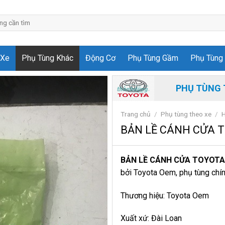
 Xe
Phụ Tùng Khác
Động Cơ
Phụ Tùng Gầm
Phụ Tùng 
PHỤ TÙNG 
Trang chủ
/
Phụ tùng theo xe
/
H
BẢN LỀ CÁNH CỬA T
BẢN LỀ CÁNH CỬA TOYOTA
bởi Toyota Oem, phụ tùng chính
Thương hiệu: Toyota Oem
Xuất xứ: Đài Loan