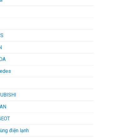
US
N
DA
edes
UBISHI
SAN
GEOT
ùng điện lạnh