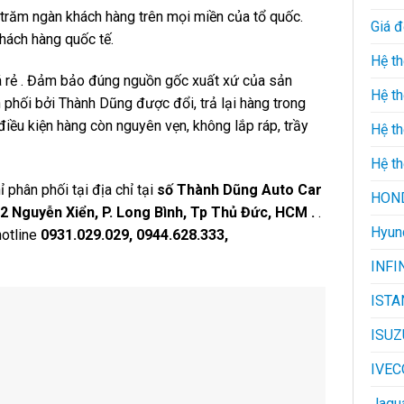
trăm ngàn khách hàng trên mọi miền của tổ quốc.
Giá 
hách hàng quốc tế.
Hệ th
á rẻ . Đảm bảo đúng nguồn gốc xuất xứ của sản
Hệ th
hối bởi Thành Dũng được đổi, trả lại hàng trong
điều kiện hàng còn nguyên vẹn, không lắp ráp, trầy
Hệ t
Hệ th
 phân phối tại địa chỉ tại
số Thành Dũng Auto Car
HON
 Nguyễn Xiển, P. Long Bình, Tp Thủ Đức, HCM .
.
Hyun
hotline
0931.029.029, 0944.628.333,
INFI
ISTA
ISUZ
IVEC
Jagu