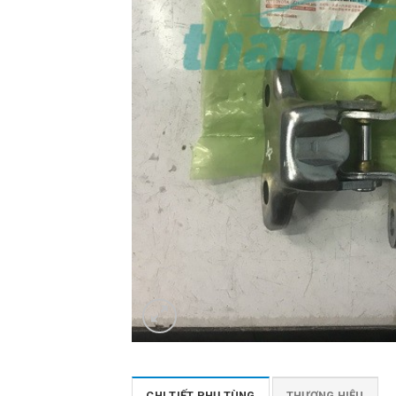
CHI TIẾT PHỤ TÙNG
THƯƠNG HIỆU