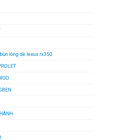
W
bùn lòng dè lexus rx350
VROLET
WOO
GBEN
THÀNH
D