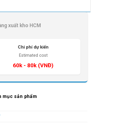
àng xuất kho HCM
Chi phí dự kiến
Estimated cost
60k - 80k (VNĐ)
h mục sản phẩm
W