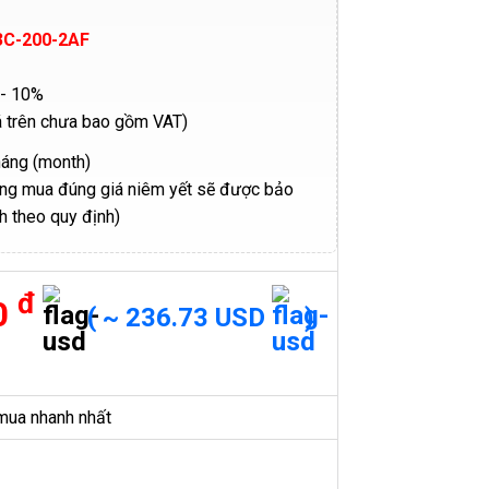
3C-200-2AF
- 10%
á trên chưa bao gồm VAT)
háng (month)
ng mua đúng giá niêm yết sẽ được bảo
h theo quy định)
đ
0
( ~ 236.73 USD
)
mua nhanh nhất