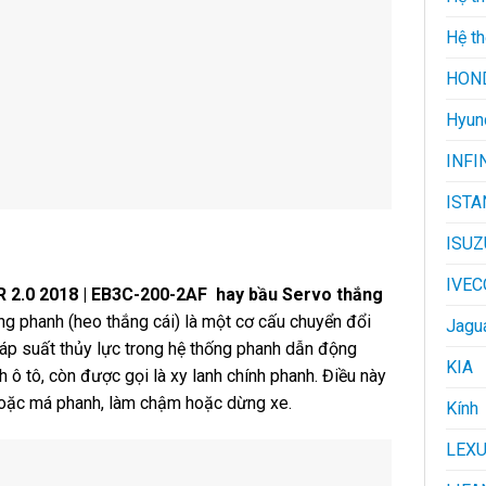
Hệ th
HON
Hyun
INFI
ISTA
ISUZ
IVEC
2.0 2018 | EB3C-200-2AF
hay bầu Servo thắng
ng phanh (heo thắng cái) là một cơ cấu chuyển đổi
Jagu
áp suất thủy lực trong hệ thống phanh dẫn động
KIA
 ô tô, còn được gọi là xy lanh chính phanh. Điều này
hoặc má phanh, làm chậm hoặc dừng xe.
Kính
LEX