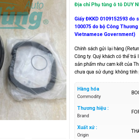
Địa chỉ Phụ tùng ô tô DUY
Giấy ĐKKD 0109152593 do 
100075 do bộ Công Thương c
Vietnamese Government)
Chính sách gửi lại hàng (Return
Công ty. Quý khách có thể trả
sản phẩm như cam kết của Thàn
chưa qua sử dụng: không tính
Hàng hóa
BO
Commodity
Thương hiệu :
FO
Brand
Xuất xứ :
TH
Origin