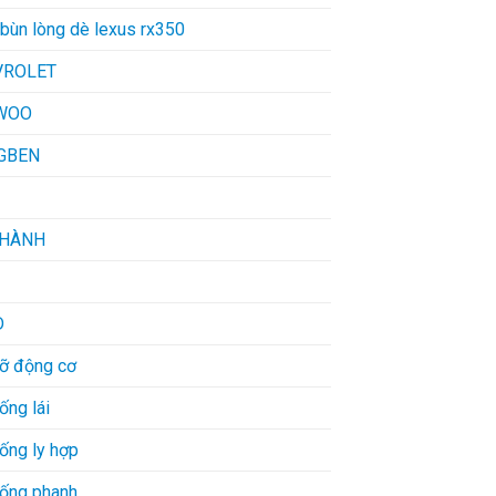
bùn lòng dè lexus rx350
VROLET
WOO
GBEN
THÀNH
D
đỡ động cơ
ống lái
ống ly hợp
hống phanh