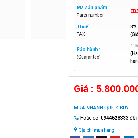
Mã sản phẩm :
EB
Parts number
Thuế :
8% 
(Gi
TAX
1 t
Bảo hành :
(Hà
(Guarantee)
hàn
5.800.00
MUA NHANH
QUICK BUY
Hoặc gọi
0944628333
để 
Địa chỉ mua hàng