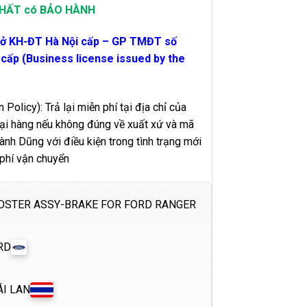
 NHẤT có BẢO HÀNH
sở KH-ĐT Hà Nội cấp – GP TMĐT số
ấp (Business license issued by the
 Policy): Trả lại miễn phí tại địa chỉ của
 lại hàng nếu không đúng về xuất xứ và mã
h Dũng với điều kiện trong tình trạng mới
 phí vận chuyển
OSTER ASSY-BRAKE FOR FORD RANGER
RD
ÁI LAN