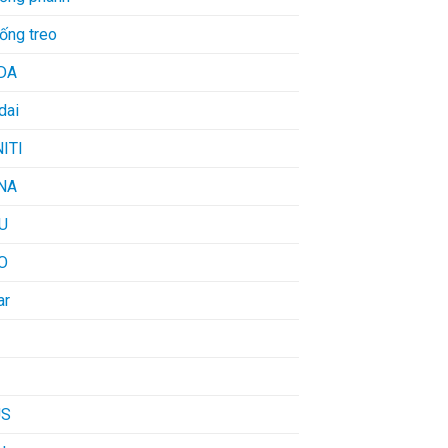
ống treo
DA
dai
NITI
NA
U
O
ar
US