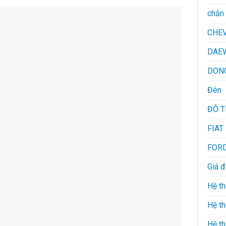
chắn 
CHE
DAE
DON
Đèn
ĐÔ 
FIAT
FOR
Giá 
Hệ th
Hệ th
Hệ t