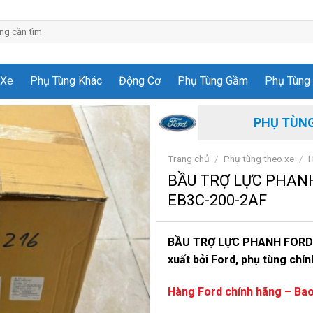
 Xe
Phụ Tùng Khác
Động Cơ
Phụ Tùng Gầm
Phụ Tùng 
PHỤ TÙNG
Trang chủ
/
Phụ tùng theo xe
/
H
BẦU TRỢ LỰC PHANH
EB3C-200-2AF
BẦU TRỢ LỰC PHANH FORD R
xuất bởi Ford, phụ tùng chín
Hàng Ford chính hãng – Bao