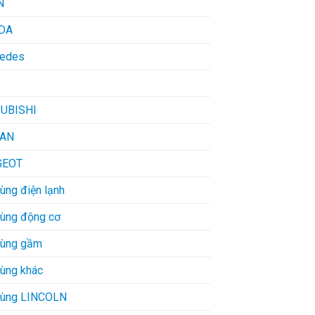
N
DA
edes
UBISHI
SAN
GEOT
ùng điện lạnh
tùng động cơ
tùng gầm
tùng khác
tùng LINCOLN