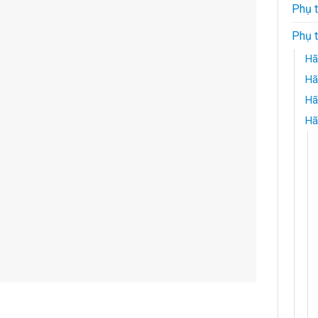
Phụ t
Phụ 
Hã
Hã
Hã
Hã