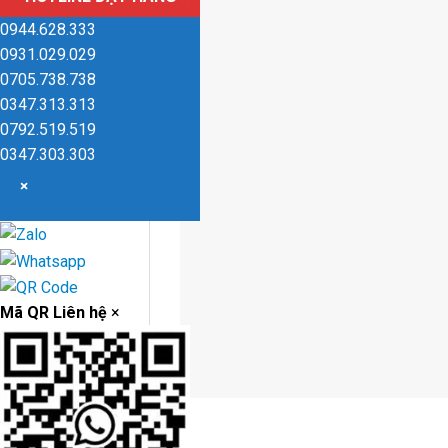
0944.628.333
0931.029.029
0705.738.738
0347.313.313
0792.519.519
0347.303.303
×
Mã QR Liên hệ
×