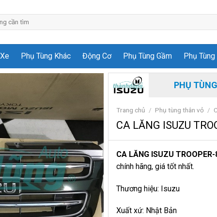
 Xe
Phụ Tùng Khác
Động Cơ
Phụ Tùng Gầm
Phụ Tùng 
PHỤ TÙNG
Trang chủ
/
Phụ tùng thân vỏ
/
C
CA LĂNG ISUZU TRO
CA LĂNG ISUZU TROOPER-
chính hãng, giá tốt nhất.
Thương hiệu: Isuzu
Xuất xứ: Nhật Bản