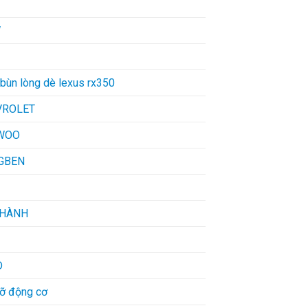
W
bùn lòng dè lexus rx350
VROLET
WOO
GBEN
THÀNH
D
đỡ động cơ