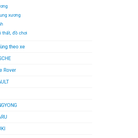
ơng
ung xương
nh
i thất, đồ chơi
tùng theo xe
SCHE
e Rover
AULT
NGYONG
ARU
KI