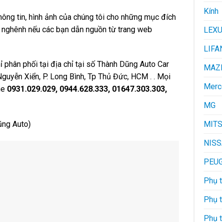
Kính
ông tin, hình ảnh của chúng tôi cho những mục đích
an nghênh nếu các bạn dẫn nguồn từ trang web
LEX
LIFA
 phân phối tại địa chỉ tại số Thành Dũng Auto Car
MAZ
uyễn Xiển, P. Long Bình, Tp Thủ Đức, HCM . . Mọi
Merc
ine
0931.029.029, 0944.628.333, 01647.303.303,
MG
MITS
ũng Auto)
NIS
PEU
Phụ t
Phụ 
Phụ 