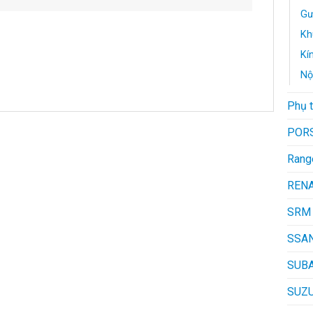
Gư
Kh
Kí
Nộ
Phụ 
POR
Rang
REN
SRM
SSA
SUB
SUZU