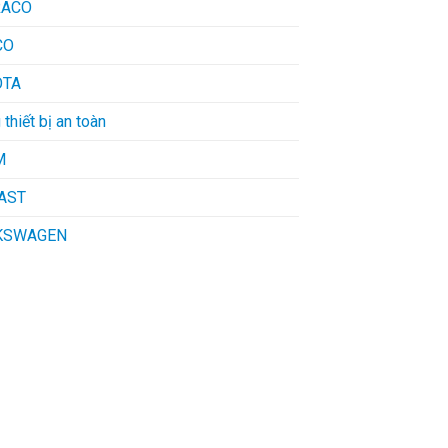
RACO
CO
OTA
 thiết bị an toàn
M
AST
KSWAGEN