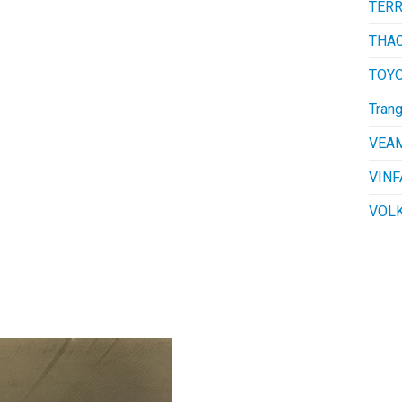
TER
THA
TOY
Trang
VEA
VINF
VOL