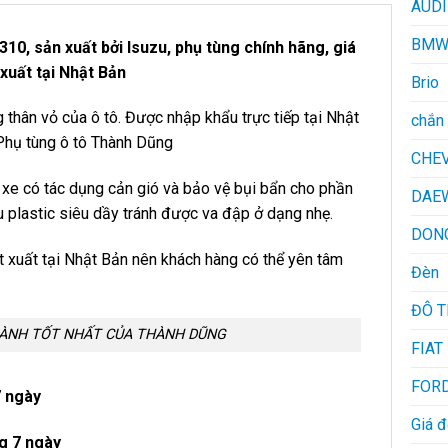
AUDI
BM
 sản xuất bởi Isuzu, phụ tùng chính hãng, giá
xuất tại Nhật Bản
Brio
 thân vỏ của ô tô. Được nhập khẩu trực tiếp tại Nhật
chắn 
Phụ tùng ô tô Thành Dũng
CHE
u xe có tác dụng cản gió và bảo vệ bụi bẩn cho phần
DAE
u plastic siêu dầy tránh được va đập ở dạng nhẹ.
DON
 xuất tại Nhật Bản nên khách hàng có thể yên tâm
Đèn
ĐÔ 
HÀNH TỐT NHẤT CỦA THÀNH DŨNG
FIAT
FOR
7 ngày
Giá 
g 7 ngày