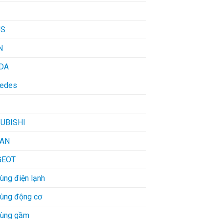
US
N
DA
edes
UBISHI
SAN
GEOT
ùng điện lạnh
tùng động cơ
tùng gầm