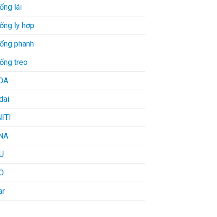
ống lái
ống ly hợp
hống phanh
ống treo
DA
dai
NITI
NA
U
O
ar