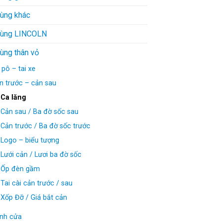
tùng khác
tùng LINCOLN
ùng thân vỏ
 pô – tai xe
n trước – cản sau
Ca lăng
Cản sau / Ba đờ sốc sau
Cản trước / Ba đờ sốc trước
Logo – biểu tượng
Lưới cản / Lươi ba đờ sốc
Ốp đèn gầm
Tai cài cản trước / sau
Xốp Đỡ / Giá bắt cản
nh cửa