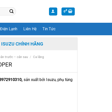
đ
0
Điện Lạnh
Liên Hệ
Tin Tức
 ISUZU CHÍNH HÃNG
ản trước – cản sau
/
Ca lăng
OPER
8972910310,
sản xuất bởi Isuzu, phụ tùng