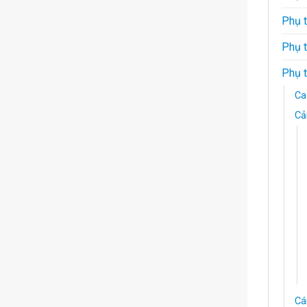
Phụ 
Phụ 
Phụ t
Ca
Cả
Cá