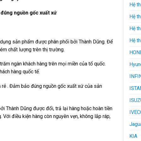
Hệ th
 đúng nguồn gốc xuất xứ
Hệ th
Hệ t
Hệ th
ử dụng sản phẩm được phân phối bởi Thành Dũng. Để
ém chất lượng trên thị trường.
HON
trăm ngàn khách hàng trên mọi miền của tổ quốc.
Hyun
hách hàng quốc tế.
INFI
á rẻ . Đảm bảo đúng nguồn gốc xuất xứ của sản
ISTA
ISUZ
i Thành Dũng được đổi, trả lại hàng hoặc hoàn tiền
IVEC
. Với điều kiện hàng còn nguyên vẹn, không lắp ráp,
Jagu
KIA