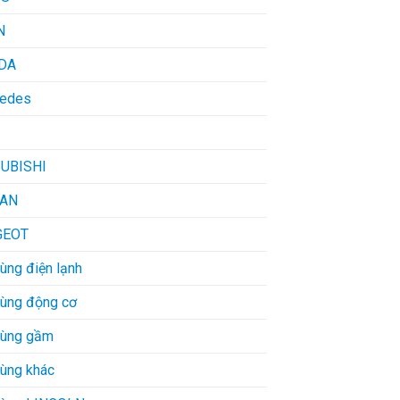
N
DA
edes
UBISHI
SAN
GEOT
ùng điện lạnh
tùng động cơ
tùng gầm
tùng khác