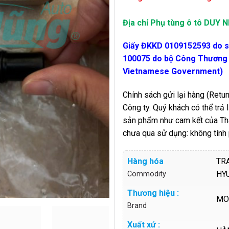
Địa chỉ Phụ tùng ô tô DUY
Giấy ĐKKD 0109152593 do 
100075 do bộ Công Thương c
Vietnamese Government)
Chính sách gửi lại hàng (Return
Công ty. Quý khách có thể trả
sản phẩm như cam kết của Thàn
chưa qua sử dụng: không tính
Hàng hóa
TR
HY
Commodity
Thương hiệu :
MO
Brand
Xuất xứ :