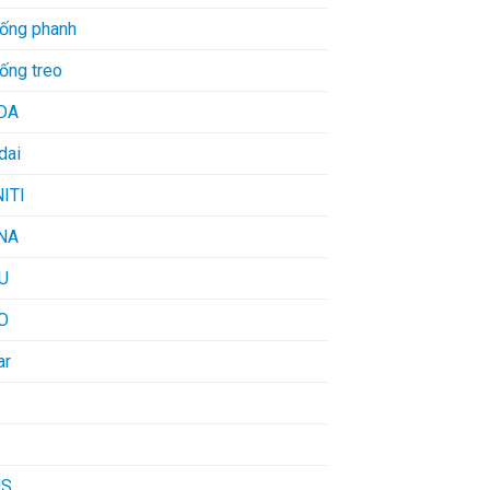
hống phanh
ống treo
DA
dai
NITI
NA
U
O
ar
US