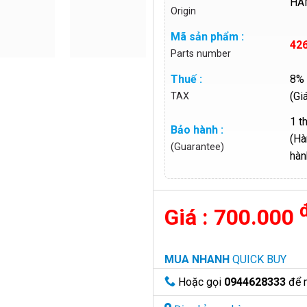
HÀ
Origin
Mã sản phẩm :
42
Parts number
Thuế :
8% 
(Gi
TAX
1 t
Bảo hành :
(Hà
(Guarantee)
hàn
700.000
MUA NHANH
QUICK BUY
Hoặc gọi
0944628333
để 