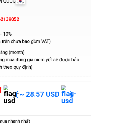
N QUỐC
62139052
- 10%
á trên chưa bao gồm VAT)
háng (month)
ng mua đúng giá niêm yết sẽ được bảo
h theo quy định)
đ
( ~ 28.57 USD
)
mua nhanh nhất