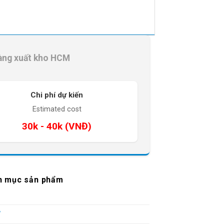
àng xuất kho HCM
Chi phí dự kiến
Estimated cost
30k - 40k (VNĐ)
h mục sản phẩm
W