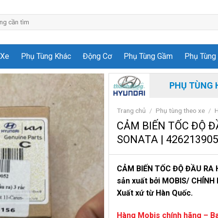
 Xe
Phụ Tùng Khác
Động Cơ
Phụ Tùng Gầm
Phụ Tùng 
PHỤ TÙNG 
Trang chủ
/
Phụ tùng theo xe
/
CẢM BIẾN TỐC ĐỘ Đ
SONATA | 42621390
CẢM BIẾN TỐC ĐỘ ĐẦU RA 
sản xuất bởi MOBIS/ CHÍNH H
Xuất xứ từ Hàn Quốc.
Hàng Mobis chính hãng – Ba