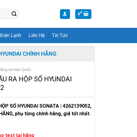
đ
0
Điện Lạnh
Liên Hệ
Tin Tức
HYUNDAI CHÍNH HÃNG
Hãng xe Hàn Quốc
ẦU RA HỘP SỐ HYUNDAI
52
HỘP SỐ HYUNDAI SONATA | 4262139052,
ÃNG, phụ tùng chính hãng, giá tốt nhất.
o test tại hãng