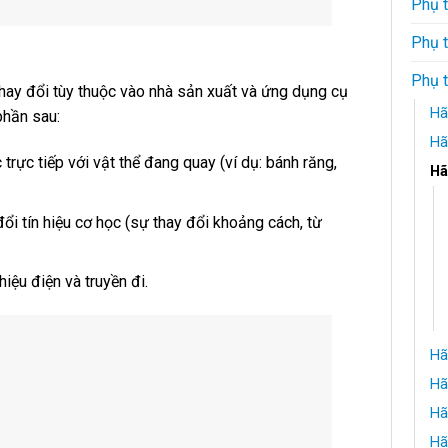
Phụ 
Phụ t
Phụ 
thay đổi tùy thuộc vào nhà sản xuất và ứng dụng cụ
Hã
phần sau:
Hã
trực tiếp với vật thể đang quay (ví dụ: bánh răng,
Hã
i tín hiệu cơ học (sự thay đổi khoảng cách, từ
iệu điện và truyền đi.
Hã
Hã
Hã
Hã