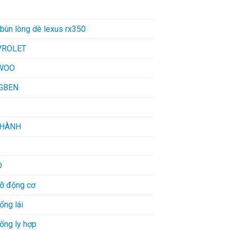
bùn lòng dè lexus rx350
VROLET
WOO
GBEN
THÀNH
D
đỡ động cơ
ống lái
ống ly hợp