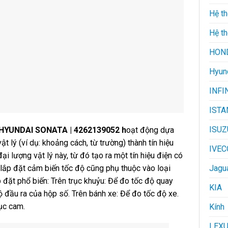
Hệ t
Hệ th
HON
Hyun
INFI
ISTA
ISUZ
HYUNDAI SONATA | 4262139052 h
oạt động dựa
t lý (ví dụ: khoảng cách, từ trường) thành tín hiệu
IVEC
đại lượng vật lý này, từ đó tạo ra một tín hiệu điện có
trí lắp đặt cảm biến tốc độ cũng phụ thuộc vào loại
Jagu
p đặt phổ biến: Trên trục khuỷu: Để đo tốc độ quay
KIA
 đầu ra của hộp số. Trên bánh xe: Để đo tốc độ xe.
ục cam.
Kính
LEX