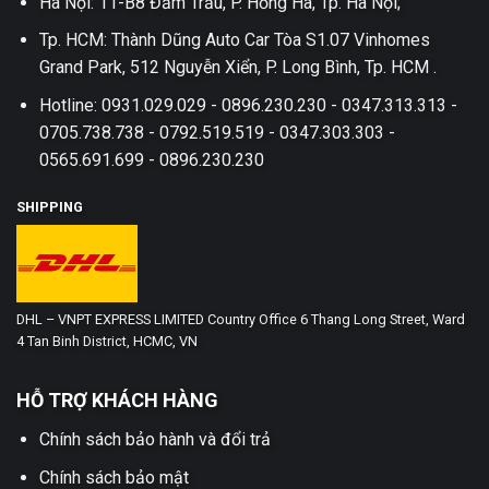
Hà Nội: 11-B8 Đầm Trấu, P. Hồng Hà, Tp. Hà Nội;
Tp. HCM: Thành Dũng Auto Car Tòa S1.07 Vinhomes
Grand Park, 512 Nguyễn Xiển, P. Long Bình, Tp. HCM .
Hotline: 0931.029.029 - 0896.230.230 - 0347.313.313 -
0705.738.738 - 0792.519.519 - 0347.303.303 -
0565.691.699 - 0896.230.230
SHIPPING
DHL – VNPT EXPRESS LIMITED Country Office 6 Thang Long Street, Ward
4 Tan Binh District, HCMC, VN
HỖ TRỢ KHÁCH HÀNG
Chính sách bảo hành và đổi trả
Chính sách bảo mật