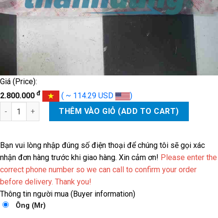
Giá (Price):
đ
2.800.000
( ~ 114.29 USD
)
CÂY LÁP PHẢI HYUNDAI TUCSON số lượng
THÊM VÀO GIỎ (ADD TO CART)
Bạn vui lòng nhập đúng số điện thoại để chúng tôi sẽ gọi xác
nhận đơn hàng trước khi giao hàng. Xin cảm ơn!
Please enter the
correct phone number so we can call to confirm your order
before delivery. Thank you!
Thông tin người mua (Buyer information)
Ông (Mr)