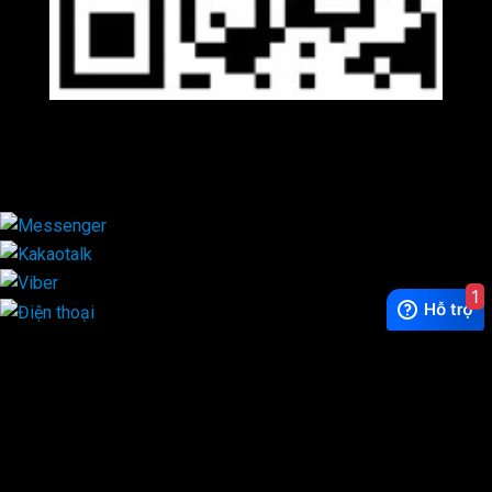
Viber
×
1
Exchange Rate
1 USD = 24.500 VNĐ