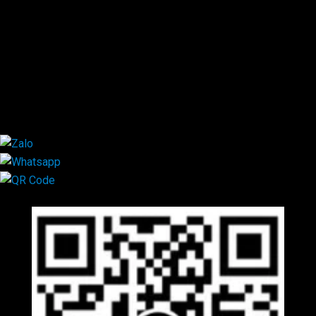
0931.029.029
0705.738.738
0347.313.313
0792.519.519
0347.303.303
×
Mã QR Liên hệ
×