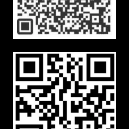
Kakaotalk