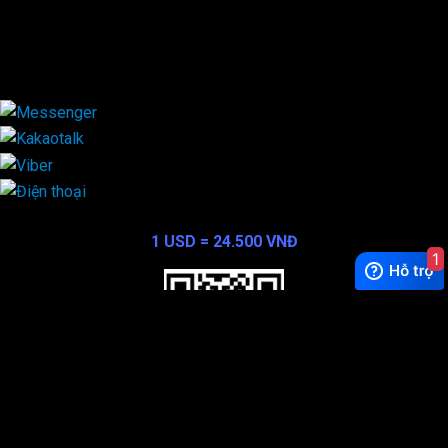
Viber
×
Exchange Rate
1 USD = 24.500 VNĐ
1
WhatsApp
0944628333