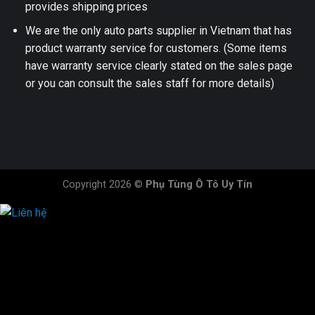
provides shipping prices
We are the only auto parts supplier in Vietnam that has
product warranty service for customers. (Some items
have warranty service clearly stated on the sales page
or you can consult the sales staff for more details)
Copyright 2026 ©
Phụ Tùng Ô Tô Uy Tín
HOTLINE ĐẶT HÀNG
×
0944.628.333
0931.029.029
0705.738.738
0347.313.313