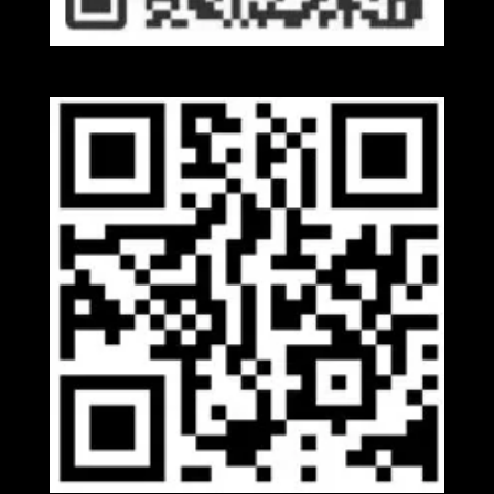
Kakaotalk