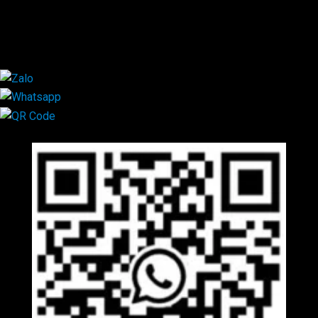
0792.519.519
0347.303.303
×
Mã QR Liên hệ
×