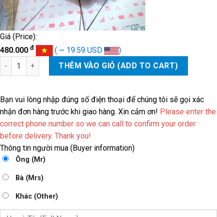
Giá (Price):
đ
480.000
( ~ 19.59 USD
)
CHUỘT ĐỀ KIA CERATO, FORTE, HYUNDAI GETZ số lượng
THÊM VÀO GIỎ (ADD TO CART)
Bạn vui lòng nhập đúng số điện thoại để chúng tôi sẽ gọi xác
nhận đơn hàng trước khi giao hàng. Xin cảm ơn!
Please enter the
correct phone number so we can call to confirm your order
before delivery. Thank you!
Thông tin người mua (Buyer information)
Ông (Mr)
Bà (Mrs)
Khác (Other)