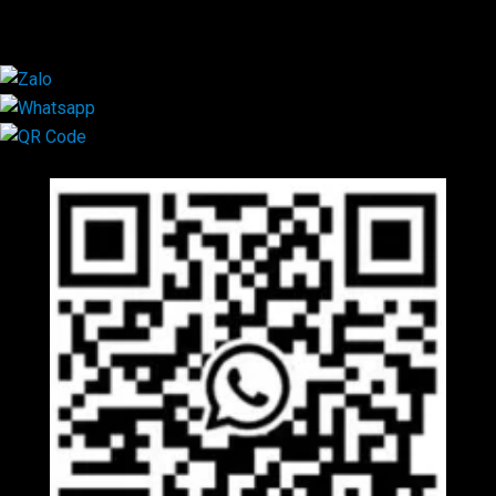
×
Mã QR Liên hệ
×