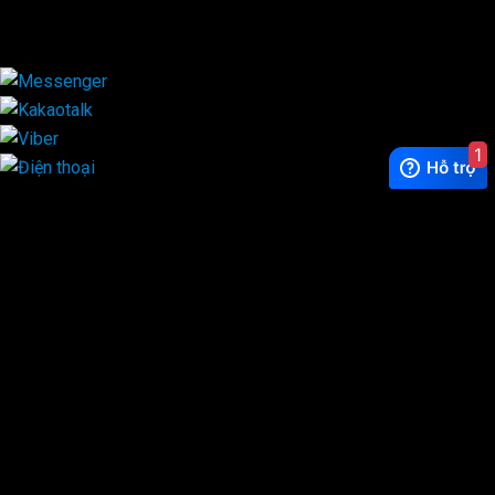
×
1
Exchange Rate
1 USD = 24.500 VNĐ
WhatsApp
0944628333