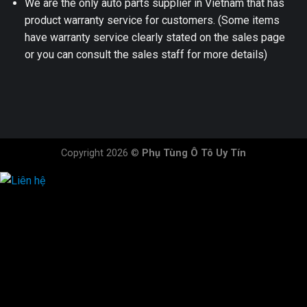
We are the only auto parts supplier in Vietnam that has
product warranty service for customers. (Some items
have warranty service clearly stated on the sales page
or you can consult the sales staff for more details)
Copyright 2026 ©
Phụ Tùng Ô Tô Uy Tín
HOTLINE ĐẶT HÀNG
×
0944.628.333
0931.029.029
0705.738.738
0347.313.313
0792.519.519
0347.303.303