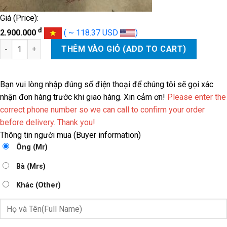
Giá (Price):
đ
2.900.000
( ~ 118.37 USD
)
CỤM BƯỚM GA HYUNDAI SANTAFE số lượng
THÊM VÀO GIỎ (ADD TO CART)
Bạn vui lòng nhập đúng số điện thoại để chúng tôi sẽ gọi xác
nhận đơn hàng trước khi giao hàng. Xin cảm ơn!
Please enter the
correct phone number so we can call to confirm your order
before delivery. Thank you!
Thông tin người mua (Buyer information)
Ông (Mr)
Bà (Mrs)
Khác (Other)