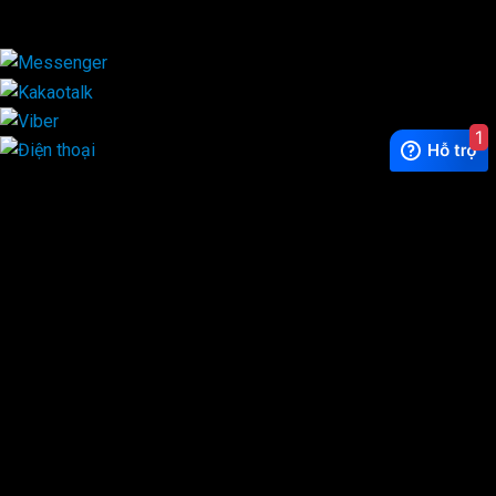
×
1
Exchange Rate
1 USD = 24.500 VNĐ
WhatsApp
0944628333