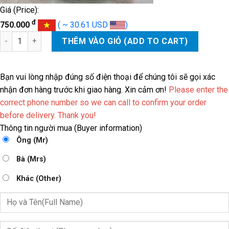
Giá (Price):
đ
750.000
( ~ 30.61 USD
)
DÂY CAM TOYOTA FORTUNER, HILUX, LAND CRUISER số lượng
THÊM VÀO GIỎ (ADD TO CART)
Bạn vui lòng nhập đúng số điện thoại để chúng tôi sẽ gọi xác
nhận đơn hàng trước khi giao hàng. Xin cảm ơn!
Please enter the
correct phone number so we can call to confirm your order
before delivery. Thank you!
Thông tin người mua (Buyer information)
Ông (Mr)
Bà (Mrs)
Khác (Other)