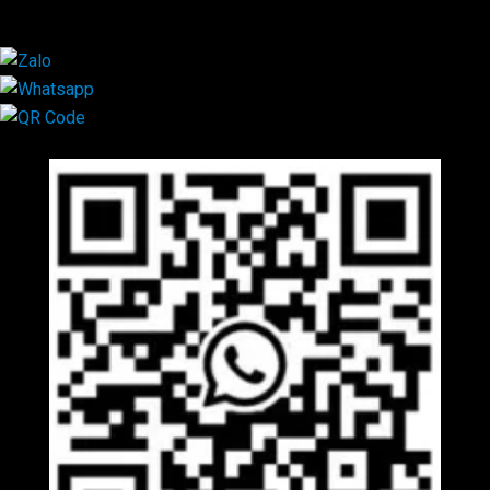
×
Mã QR Liên hệ
×