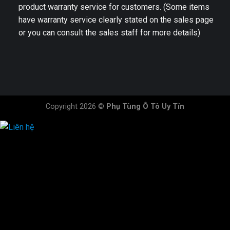
product warranty service for customers. (Some items
have warranty service clearly stated on the sales page
or you can consult the sales staff for more details)
Copyright 2026 ©
Phụ Tùng Ô Tô Uy Tín
HOTLINE ĐẶT HÀNG
×
0944.628.333
0931.029.029
0705.738.738
0347.313.313
0792.519.519
0347.303.303