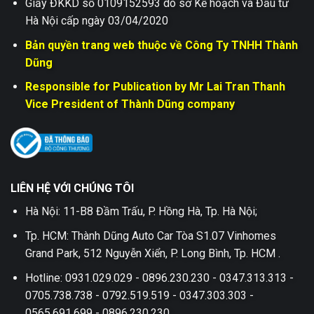
Giấy ĐKKD số 0109152593 do sở Kế hoạch và Đầu tư
Hà Nội cấp ngày 03/04/2020
Bản quyền trang web thuộc về Công Ty TNHH Thành
Dũng
Responsible for Publication by Mr Lai Tran Thanh
Vice President of Thành Dũng company
LIÊN HỆ VỚI CHÚNG TÔI
Hà Nội: 11-B8 Đầm Trấu, P. Hồng Hà, Tp. Hà Nội;
Tp. HCM: Thành Dũng Auto Car Tòa S1.07 Vinhomes
Grand Park, 512 Nguyễn Xiển, P. Long Bình, Tp. HCM .
Hotline: 0931.029.029 - 0896.230.230 - 0347.313.313 -
0705.738.738 - 0792.519.519 - 0347.303.303 -
0565.691.699 - 0896.230.230