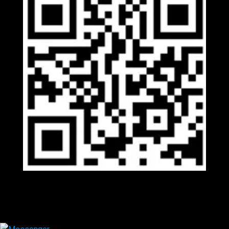
Viber
×