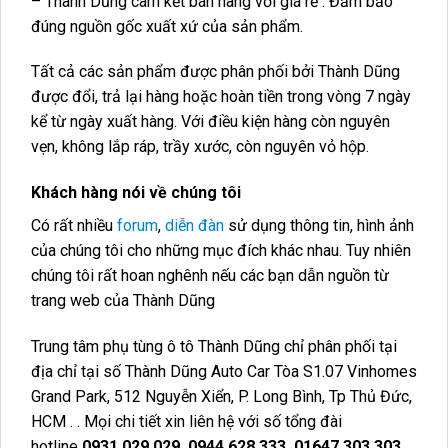
– Thành Dũng cam kết bán hàng với giá rẻ . Đảm bảo
đúng nguồn gốc xuất xứ của sản phẩm.
Tất cả các sản phẩm được phân phối bởi Thành Dũng
được đổi, trả lại hàng hoặc hoàn tiền trong vòng 7 ngày
kể từ ngày xuất hàng. Với điều kiện hàng còn nguyên
vẹn, không lắp ráp, trầy xước, còn nguyên vỏ hộp.
Khách hàng nói về chúng tôi
Có rất nhiều
forum
,
diễn đàn
sử dụng thông tin, hình ảnh
của chúng tôi cho những mục đích khác nhau. Tuy nhiên
chúng tôi rất hoan nghênh nếu các bạn dẫn nguồn từ
trang web của Thành Dũng
Trung tâm phụ tùng ô tô Thành Dũng chỉ phân phối tại
địa chỉ tại số Thành Dũng Auto Car Tòa S1.07 Vinhomes
Grand Park, 512 Nguyễn Xiển, P. Long Bình, Tp Thủ Đức,
HCM . . Mọi chi tiết xin liên hệ với số tổng đài
hotline
0931.029.029, 0944.628.333, 01647.303.303,