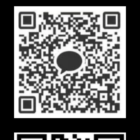
Kakaotalk