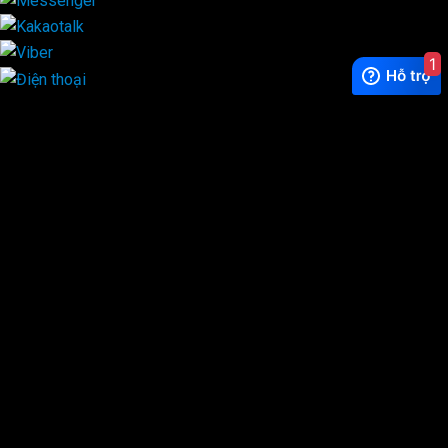
1
Exchange Rate
1 USD = 24.500 VNĐ
WhatsApp
0944628333