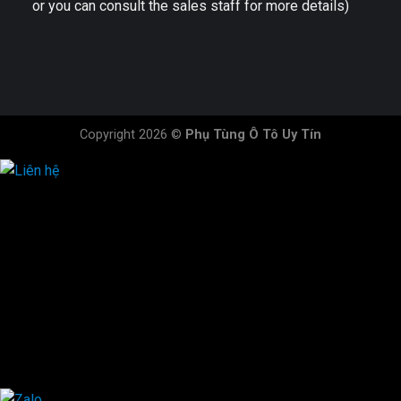
or you can consult the sales staff for more details)
Copyright 2026 ©
Phụ Tùng Ô Tô Uy Tín
HOTLINE ĐẶT HÀNG
×
0944.628.333
0931.029.029
0705.738.738
0347.313.313
0792.519.519
0347.303.303
×