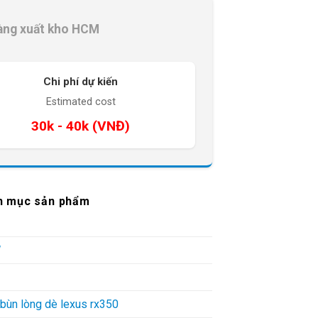
àng xuất kho HCM
Chi phí dự kiến
Estimated cost
30k - 40k (VNĐ)
h mục sản phẩm
W
bùn lòng dè lexus rx350