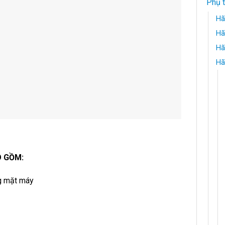
Phụ 
Hã
Hã
Hã
Hã
O GỒM:
ng mặt máy