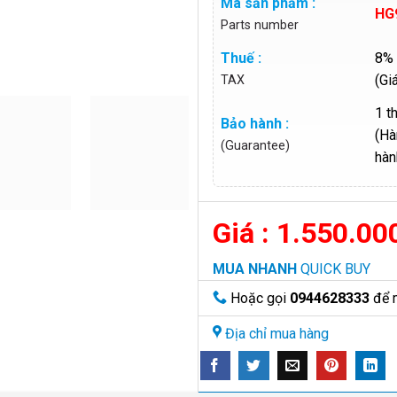
Mã sản phẩm :
HG
Parts number
Thuế :
8% 
(Gi
TAX
1 t
Bảo hành :
(Hà
(Guarantee)
hàn
1.550.00
MUA NHANH
QUICK BUY
Hoặc gọi
0944628333
để 
Địa chỉ mua hàng