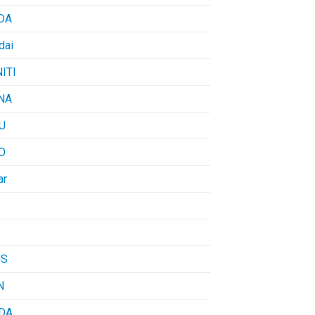
DA
dai
NITI
NA
U
O
ar
US
N
DA