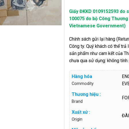
Giấy ĐKKD 0109152593 do 
100075 do bộ Công Thương c
Vietnamese Government)
Chính sách gửi lại hàng (Return
Công ty. Quý khách có thể trả
sản phẩm như cam kết của Thàn
chưa qua sử dụng: không tính
Hàng hóa
EN
EV
Commodity
Thương hiệu :
FO
Brand
Xuất xứ :
ĐÀ
Origin