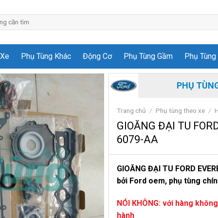
 Xe
Phụ Tùng Khác
Động Cơ
Phụ Tùng Gầm
Phụ Tùng 
PHỤ TÙNG
Trang chủ
/
Phụ tùng theo xe
/
H
GIOĂNG ĐẠI TU FORD
6079-AA
GIOĂNG ĐẠI TU FORD EVERE
bởi Ford oem,
phụ tùng chín
NÓI KHÔNG: với hàng không
hành