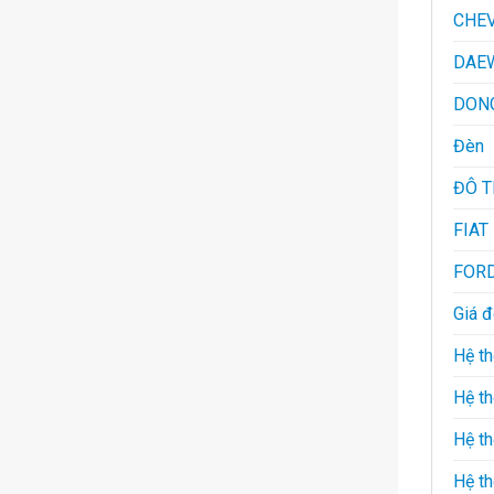
CHE
DAE
DON
Đèn
ĐÔ 
FIAT
FOR
Giá 
Hệ th
Hệ th
Hệ t
Hệ th