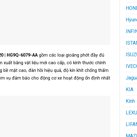
HON
Hyun
INFI
ISTA
ISUZ
20 | HG9Q-6079-AA
gồm các loại gioăng phớt đầy đủ
 xuất bằng vật liệu mới cao cấp, có kính thước chính
IVEC
óng bề mặt cao, đàn hồi hiệu quả, độ kín khít chống thấm
Jagu
hiệm vụ đảm bảo cho động cơ xe hoạt động ổn định nhất
KIA
Kính
LEX
LIFA
MAZ