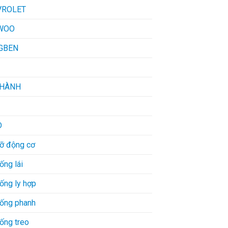
VROLET
WOO
GBEN
THÀNH
D
đỡ động cơ
ống lái
ống ly hợp
hống phanh
ống treo