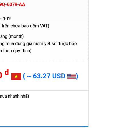
9Q-6079-AA
- 10%
á trên chưa bao gồm VAT)
háng (month)
ng mua đúng giá niêm yết sẽ được bảo
h theo quy định)
đ
0
( ~ 63.27 USD
)
mua nhanh nhất