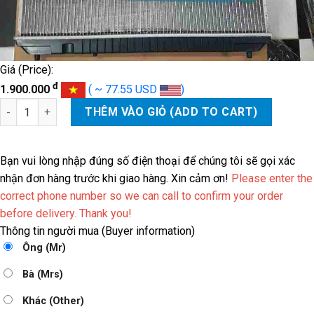
Giá (Price):
đ
1.900.000
( ~ 77.55 USD
)
KÉT NƯỚC CHEVROLET CAPTIVA số lượng
THÊM VÀO GIỎ (ADD TO CART)
Bạn vui lòng nhập đúng số điện thoại để chúng tôi sẽ gọi xác
nhận đơn hàng trước khi giao hàng. Xin cảm ơn!
Please enter the
correct phone number so we can call to confirm your order
before delivery. Thank you!
Thông tin người mua (Buyer information)
Ông (Mr)
Bà (Mrs)
Khác (Other)