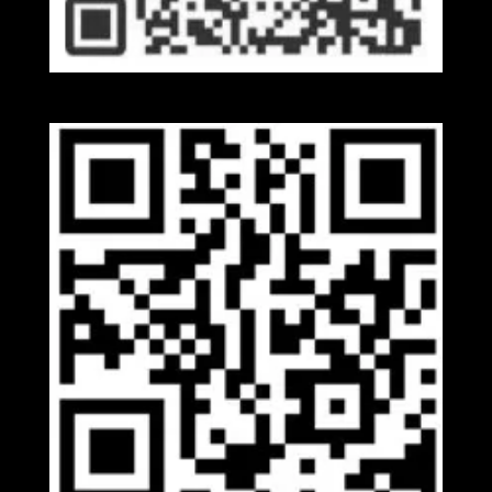
Kakaotalk