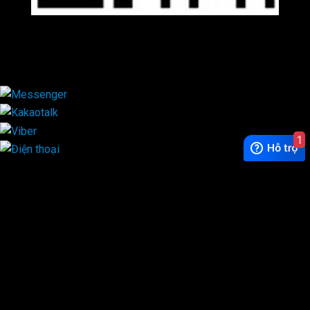
Viber
×
1
Exchange Rate
1 USD = 24.500 VNĐ