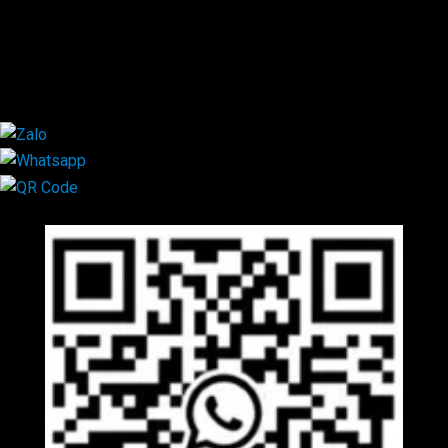
0347.313.313
0792.519.519
0347.303.303
×
Mã QR Liên hệ
×