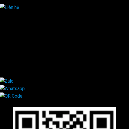
HOTLINE ĐẶT HÀNG
×
0944.628.333
0931.029.029
0705.738.738
0347.313.313
0792.519.519
0347.303.303
×
Mã QR Liên hệ
×