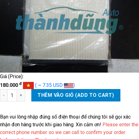
Giá (Price):
đ
180.000
( ~ 7.35 USD
)
LỌC GIÓ ĐIỀU HÒA NISSAN TEANA số lượng
THÊM VÀO GIỎ (ADD TO CART)
Bạn vui lòng nhập đúng số điện thoại để chúng tôi sẽ gọi xác
nhận đơn hàng trước khi giao hàng. Xin cảm ơn!
Please enter the
correct phone number so we can call to confirm your order