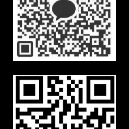
Kakaotalk