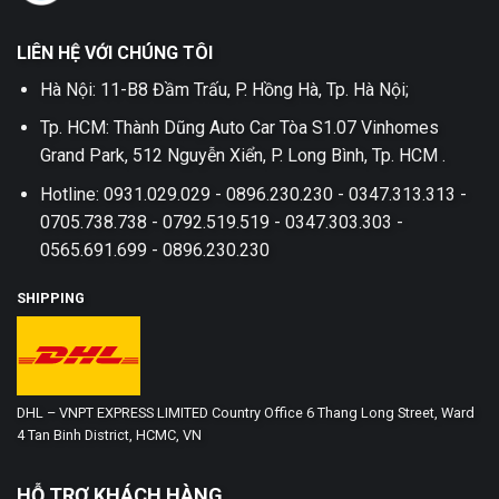
LIÊN HỆ VỚI CHÚNG TÔI
Hà Nội: 11-B8 Đầm Trấu, P. Hồng Hà, Tp. Hà Nội;
Tp. HCM: Thành Dũng Auto Car Tòa S1.07 Vinhomes
Grand Park, 512 Nguyễn Xiển, P. Long Bình, Tp. HCM .
Hotline: 0931.029.029 - 0896.230.230 - 0347.313.313 -
0705.738.738 - 0792.519.519 - 0347.303.303 -
0565.691.699 - 0896.230.230
SHIPPING
DHL – VNPT EXPRESS LIMITED Country Office 6 Thang Long Street, Ward
4 Tan Binh District, HCMC, VN
HỖ TRỢ KHÁCH HÀNG