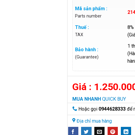
Mã sản phẩm :
21
Parts number
Thuế :
8% 
(Gi
TAX
1 t
Bảo hành :
(Hà
(Guarantee)
hàn
1.250.00
MUA NHANH
QUICK BUY
Hoặc gọi
0944628333
để 
Địa chỉ mua hàng