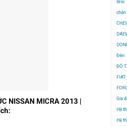
Brio
chắn 
CHE
DAE
DON
Đèn
ĐÔ 
FIAT
FOR
Giá 
C NISSAN MICRA 2013 |
ch:
Hệ th
Hệ th