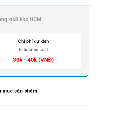
àng xuất kho HCM
Chi phí dự kiến
Estimated cost
30k - 40k (VNĐ)
h mục sản phẩm
W