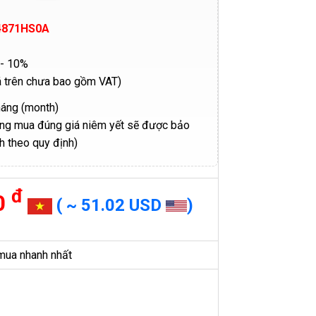
4871HS0A
- 10%
á trên chưa bao gồm VAT)
háng (month)
ng mua đúng giá niêm yết sẽ được bảo
h theo quy định)
đ
0
( ~ 51.02 USD
)
mua nhanh nhất