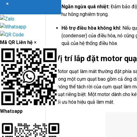
×
Ngăn ngừa quá nhiệt:
Đảm bảo động
hư hỏng nghiêm trọng.
Hỗ trợ điều hòa không khí:
Nếu qu
(condenser) của điều hòa, nó cũng g
Mã QR Liên hệ
×
quả của hệ thống điều hòa.
Vị trí lắp đặt motor qu
Motor quạt làm mát thường đặt phía s
trong một cụm quạt bao gồm cả ống dẫ
không thể tách rời của cụm quạt làm m
quạt riêng biệt. Một motor dành cho k
tối ưu hóa hiệu quả làm mát.
Whatsapp