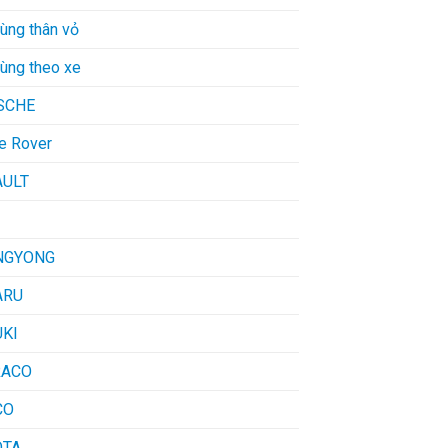
ùng thân vỏ
tùng theo xe
SCHE
e Rover
AULT
NGYONG
ARU
KI
RACO
CO
OTA