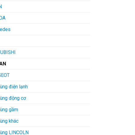
N
DA
edes
UBISHI
SAN
GEOT
ùng điện lạnh
tùng động cơ
tùng gầm
tùng khác
tùng LINCOLN