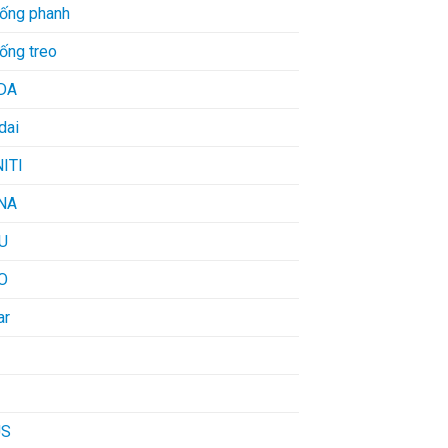
hống phanh
ống treo
DA
dai
NITI
NA
U
O
ar
US