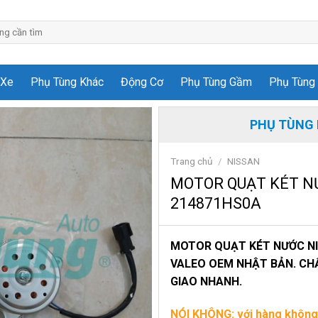
 Xe
Phụ Tùng Khác
Động Cơ
Phụ Tùng Gầm
Phụ Tùng 
PHỤ TÙNG 
Trang chủ
/
NISSAN
MOTOR QUẠT KÉT NƯ
214871HS0A
MOTOR QUẠT KÉT NƯỚC NIS
VALEO OEM NHẬT BẢN. CHẤ
GIAO NHANH.
NÓI KHÔNG: với hàng không