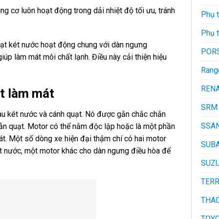
 cơ luôn hoạt động trong dải nhiệt độ tối ưu, tránh
Phụ t
Phụ 
ạt két nước hoạt động chung với dàn ngưng
POR
iúp làm mát môi chất lạnh. Điều này cải thiện hiệu
Rang
REN
ạt làm mát
SRM
au két nước và cánh quạt. Nó được gắn chắc chắn
SSA
n quạt. Motor có thể nằm độc lập hoặc là một phần
át. Một số dòng xe hiện đại thậm chí có hai motor
SUB
ét nước, một motor khác cho dàn ngưng điều hòa để
SUZU
TER
THA
TOY