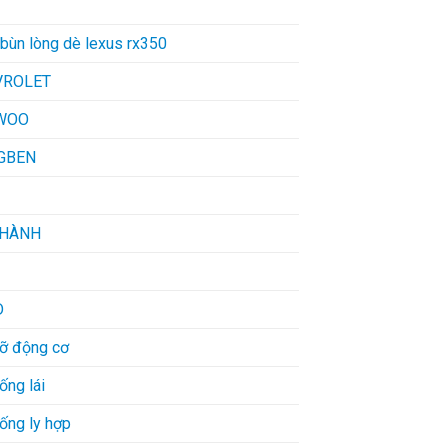
bùn lòng dè lexus rx350
VROLET
WOO
GBEN
THÀNH
D
đỡ động cơ
ống lái
ống ly hợp