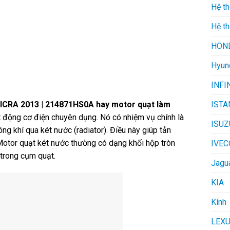
Hệ t
Hệ th
HON
Hyun
INFI
RA 2013 | 214871HS0A hay motor quạt làm
ISTA
 động cơ điện chuyên dụng. Nó có nhiệm vụ chính là
ISUZ
ng khí qua két nước (radiator). Điều này giúp tản
Motor quạt két nước thường có dạng khối hộp tròn
IVEC
 trong cụm quạt.
Jagu
KIA
Kính
LEX