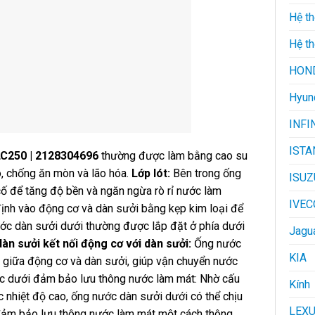
Hệ t
Hệ th
HON
Hyun
INFI
ISTA
250 | 2128304696
thường được làm bằng cao su
o, chống ăn mòn và lão hóa.
Lớp lót:
Bên trong ống
ISUZ
cố để tăng độ bền và ngăn ngừa rò rỉ nước làm
IVEC
nh vào động cơ và dàn sưởi bằng kẹp kim loại để
ớc dàn sưởi dưới thường được lắp đặt ở phía dưới
Jagu
àn sưởi kết nối động cơ với dàn sưởi:
Ống nước
KIA
i giữa động cơ và dàn sưởi, giúp vận chuyển nước
ớc dưới đảm bảo lưu thông nước làm mát: Nhờ cấu
Kính
nhiệt độ cao, ống nước dàn sưởi dưới có thể chịu
LEX
đảm bảo lưu thông nước làm mát một cách thông