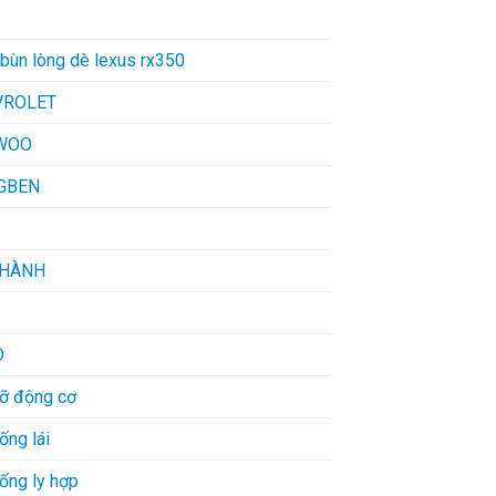
bùn lòng dè lexus rx350
VROLET
WOO
GBEN
THÀNH
D
đỡ động cơ
ống lái
ống ly hợp