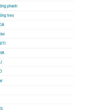
hống phanh
ống treo
DA
dai
NITI
NA
U
O
ar
US