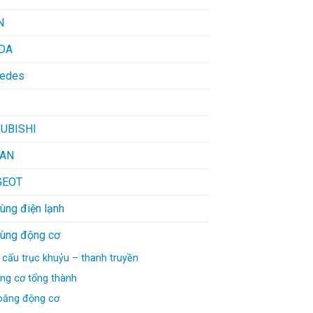
N
DA
edes
UBISHI
SAN
GEOT
ùng điện lạnh
tùng động cơ
 cấu trục khuỷu – thanh truyền
ng cơ tổng thành
oăng động cơ