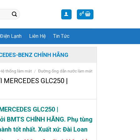
đ
0
Điện Lạnh
Liên Hệ
Tin Tức
CEDES-BENZ CHÍNH HÃNG
Hệ thống làm mát
/
Đường ống dẫn nước làm mát
 MERCEDES GLC250 |
MERCEDES GLC250 |
bởi BMTS CHÍNH HÃNG. Phụ tùng
ành tốt nhất. Xuất xứ: Đài Loan