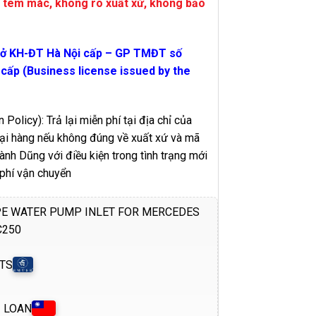
 tem mác, không rõ xuất xứ, không bảo
sở KH-ĐT Hà Nội cấp – GP TMĐT số
ấp (Business license issued by the
 Policy): Trả lại miễn phí tại địa chỉ của
 lại hàng nếu không đúng về xuất xứ và mã
h Dũng với điều kiện trong tình trạng mới
 phí vận chuyển
PE WATER PUMP INLET FOR MERCEDES
C250
TS
I LOAN