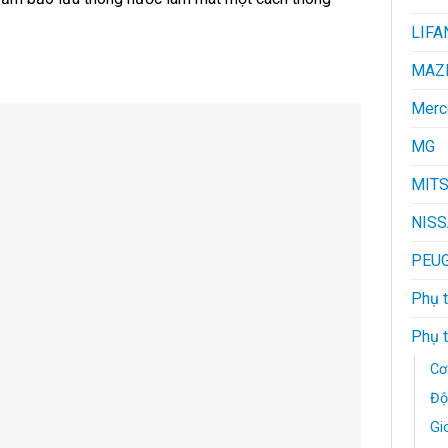
LIFA
MAZ
Merc
MG
MITS
NIS
PEU
Phụ t
Phụ 
Cơ
Độ
Gi