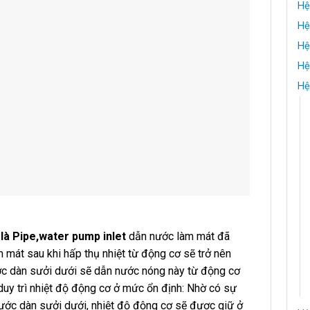
Hệ
Hệ
Hệ
Hệ
Hệ
 là
Pipe,water pump inlet
dẫn nước làm mát đã
 mát sau khi hấp thụ nhiệt từ động cơ sẽ trở nên
ớc dàn sưởi dưới sẽ dẫn nước nóng này từ động cơ
duy trì nhiệt độ động cơ ở mức ổn định: Nhờ có sự
ước dàn sưởi dưới, nhiệt độ động cơ sẽ được giữ ở