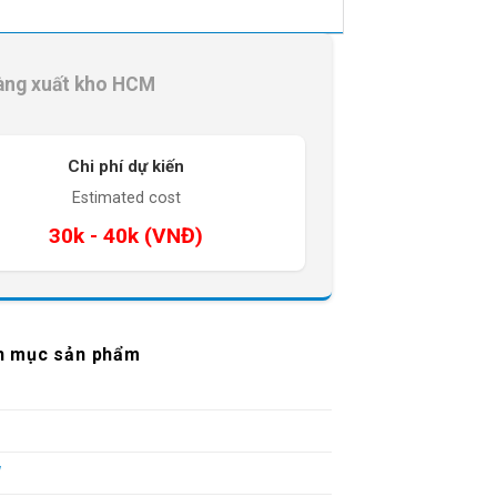
àng xuất kho HCM
Chi phí dự kiến
Estimated cost
30k - 40k (VNĐ)
h mục sản phẩm
W