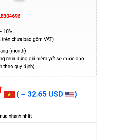
28304696
- 10%
á trên chưa bao gồm VAT)
háng (month)
ng mua đúng giá niêm yết sẽ được bảo
h theo quy định)
đ
( ~ 32.65 USD
)
mua nhanh nhất