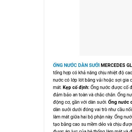
ỐNG NƯỚC DÀN SƯỞI
MERCEDES GLC
tổng hợp có khả năng chịu nhiệt độ ca
nước có lớp lót bằng vải hoặc sợi gia 
mát.
Kẹp cố định:
Ống nước được cố đị
đảm bảo an toàn và chắc chắn. Ống nư
động cơ, gần với dàn sưởi.
Ống nước d
dàn sưởi dưới đóng vai trò như cầu nố
làm mát giữa hai bộ phận này. Ống nư
tạo bằng cao su mềm dẻo và chịu được 
được áp lực của hệ thống làm mát và 