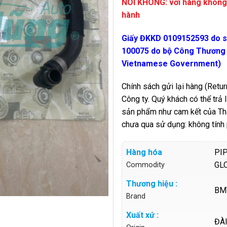
NÓI KHÔNG: với hàng không
hành
Giấy ĐKKD 0109152593 do 
100075 do bộ Công Thương c
Vietnamese Government)
Chính sách gửi lại hàng (Return
Công ty. Quý khách có thể trả
sản phẩm như cam kết của Thàn
chưa qua sử dụng: không tính
Hàng hóa
PI
GL
Commodity
Thương hiệu :
BM
Brand
Xuất xứ :
ĐÀ