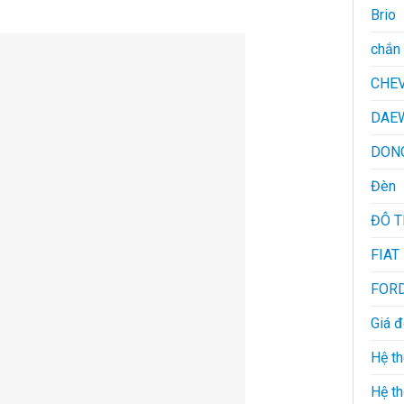
Brio
chắn 
CHE
DAE
DON
Đèn
ĐÔ 
FIAT
FOR
Giá 
Hệ th
Hệ th