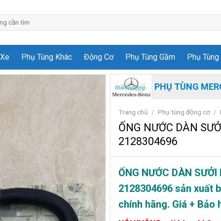
 Xe
Phụ Tùng Khác
Động Cơ
Phụ Tùng Gầm
Phụ Tùng 
PHỤ TÙNG MER
Trang chủ
/
Phụ tùng động cơ
/
ỐNG NƯỚC DÀN SƯỞI
2128304696
ỐNG NƯỚC DÀN SƯỞI 
2128304696
sản xuất 
chính hãng. Giá + Bảo h