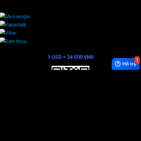
×
Exchange Rate
1 USD = 24.500 VNĐ
1
WhatsApp
0944628333