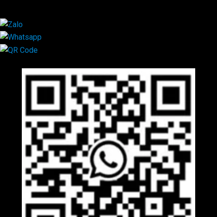
×
Mã QR Liên hệ
×