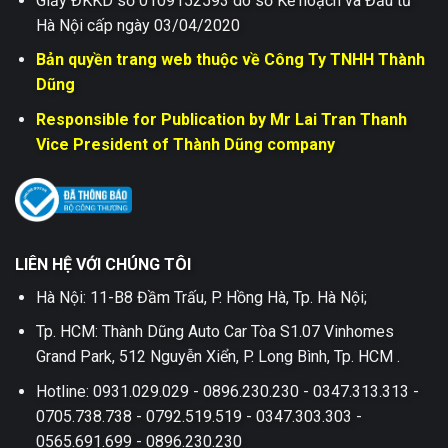
Giấy ĐKKD số 0109152593 do sở Kế hoạch và Đầu tư
Hà Nội cấp ngày 03/04/2020
Bản quyền trang web thuộc về Công Ty TNHH Thành
Dũng
Responsible for Publication by Mr Lai Tran Thanh
Vice President of Thành Dũng company
LIÊN HỆ VỚI CHÚNG TÔI
Hà Nội: 11-B8 Đầm Trấu, P. Hồng Hà, Tp. Hà Nội;
Tp. HCM: Thành Dũng Auto Car Tòa S1.07 Vinhomes
Grand Park, 512 Nguyễn Xiển, P. Long Bình, Tp. HCM .
Hotline: 0931.029.029 - 0896.230.230 - 0347.313.313 -
0705.738.738 - 0792.519.519 - 0347.303.303 -
0565.691.699 - 0896.230.230