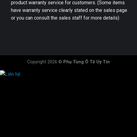
product warranty service for customers. (Some items
have warranty service clearly stated on the sales page
or you can consult the sales staff for more details)
Copyright 2026 ©
Phụ Tùng Ô Tô Uy Tín
HOTLINE ĐẶT HÀNG
×
0944.628.333
0931.029.029
0705.738.738
0347.313.313
0792.519.519
0347.303.303