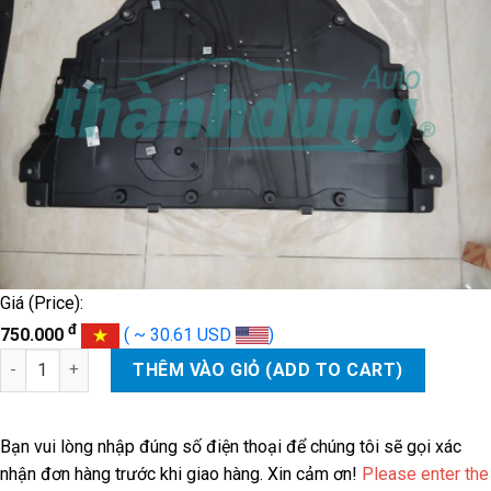
Giá (Price):
đ
750.000
( ~ 30.61 USD
)
TẤM CHE GẦM MÁY MAZDA CX8 2021 | TK4856110 số lượng
THÊM VÀO GIỎ (ADD TO CART)
Bạn vui lòng nhập đúng số điện thoại để chúng tôi sẽ gọi xác
nhận đơn hàng trước khi giao hàng. Xin cảm ơn!
Please enter the