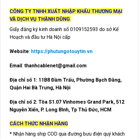
CÔNG TY TNHH XUẤT NHẬP KHẨU THƯƠNG MẠI
VÀ DỊCH VỤ THÀNH DŨNG
Giấy đăng ký kinh doanh số 0109152593 do sở Kế
Hoạch và đầu tư Hà Nội cấp
Website
:
https://phutungotouytin.vn
Email
:
thanhcablenet@gmail.com
Địa chỉ số 1: 11B8 Đầm Trấu, Phường Bạch Đằng,
Quận Hai Bà Trưng, Hà Nội
Địa chỉ số 2: Tòa S1.07 Vinhomes Grand Park, 512
Nguyễn Xiển, P. Long Bình, Tp Thủ Đức, HCM
CÁCH THỨC NHẬN HÀNG
* Nhận hàng ship COD qua đường bưu điện quý khách