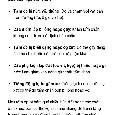
Tấm ốp bị nứt, vỡ, thủng:
Do va chạm với vật cản
trên đường (đá, ổ gà, vỉa hè).
Các điểm lắp bị lỏng hoặc gãy:
Khiến tấm chắn
không còn được cố định chắc chắn.
Tấm ốp bị biến dạng hoặc cọ xát:
Có thể gây tiếng
ồn khó chịu hoặc cản trở các bộ phận khác.
Các phụ kiện lắp đặt (ốc vít, kẹp) bị thiếu hoặc gỉ
sét:
Làm giảm khả năng giữ chặt tấm chắn.
Tiếng động lạ từ gầm xe:
Tiếng lạch cạch hoặc cọ
xát có thể do tấm chắn bùn bị lỏng hoặc vỡ.
Nếu tấm ốp bị bám quá nhiều bùn đất hoặc các chất
bẩn khác, bạn có thể vệ sinh nhẹ nhàng để tránh tăng
trọng lượng xe và đảm bảo tính thẩm mỹ. Tuy nhiên,