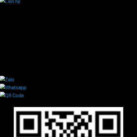
HOTLINE ĐẶT HÀNG
×
0944.628.333
0931.029.029
0705.738.738
0347.313.313
0792.519.519
0347.303.303
×
Mã QR Liên hệ
×