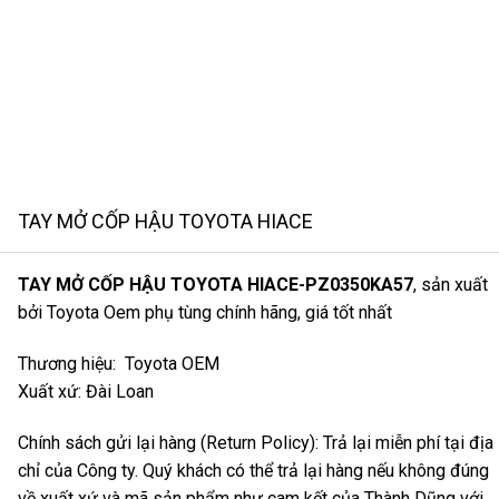
TAY MỞ CỐP HẬU TOYOTA HIACE
TAY MỞ CỐP HẬU TOYOTA HIACE-PZ0350KA57
, sản xuất
bởi Toyota Oem phụ tùng chính hãng, giá tốt nhất
Thương hiệu: Toyota OEM
Xuất xứ: Đài Loan
Chính sách gửi lại hàng (Return Policy): Trả lại miễn phí tại địa
chỉ của Công ty. Quý khách có thể trả lại hàng nếu không đúng
về xuất xứ và mã sản phẩm như cam kết của Thành Dũng với