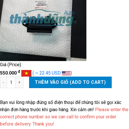
Giá (Price):
đ
550.000
( ~ 22.45 USD
)
TAY MỞ CỐP HẬU TOYOTA HIACE số lượng
THÊM VÀO GIỎ (ADD TO CART)
Bạn vui lòng nhập đúng số điện thoại để chúng tôi sẽ gọi xác
nhận đơn hàng trước khi giao hàng. Xin cảm ơn!
Please enter the
correct phone number so we can call to confirm your order
before delivery. Thank you!