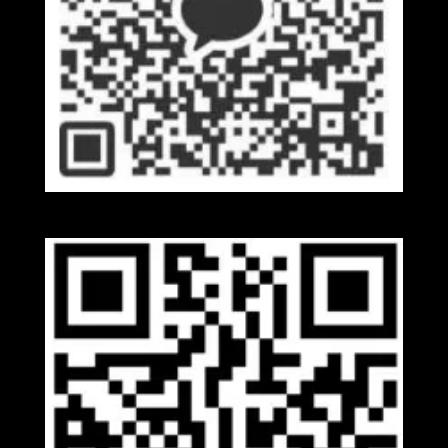
Kakaotalk