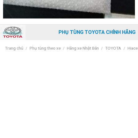
PHỤ TÙNG TOYOTA CHÍNH HÃNG
Trang chủ
/
Phụ tùng theo xe
/
Hãng xe Nhật Bản
/
TOYOTA
/
Hiace