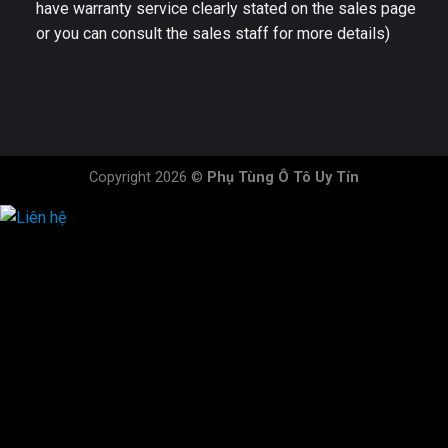
have warranty service clearly stated on the sales page
or you can consult the sales staff for more details)
Copyright 2026 ©
Phụ Tùng Ô Tô Uy Tín
HOTLINE ĐẶT HÀNG
×
0944.628.333
0931.029.029
0705.738.738
0347.313.313
0792.519.519
0347.303.303
×