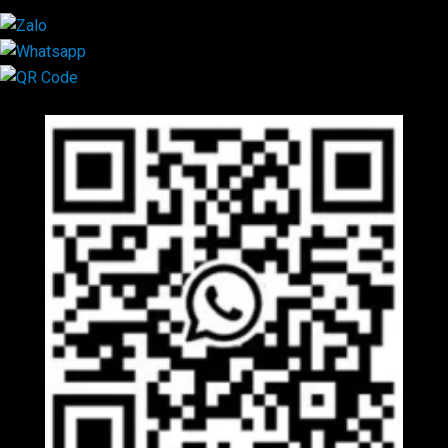
Mã QR Liên hệ
×