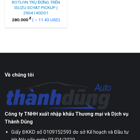
ROTUYN TRỤ ĐỨNG TRÊN
ISUZU SOYAT PICKUP |
2904140D01
đ
280.000
( ~ 11.43 USD)
Về chúng tôi
Công ty TNHH xuất nhập khẩu Thương mại và Dịch vụ
Thành Dũng
Giấy ĐKKD số 0109152593 do sở Kế hoạch và Đầu tư
Hà Nội cấp ngày 03/04/2020