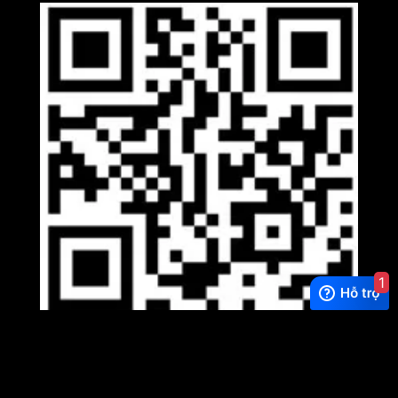
1
Viber
×