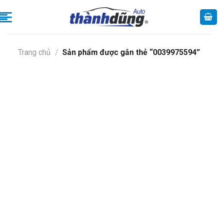
Skip
to
content
Trang chủ
/
Sản phẩm được gắn thẻ “0039975594”