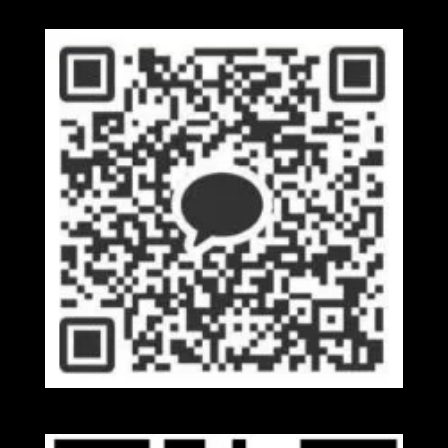
Kakaotalk