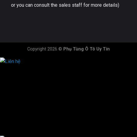
or you can consult the sales staff for more details)
Copyright 2026 ©
Phụ Tùng Ô Tô Uy Tín
HOTLINE ĐẶT HÀNG
×
0944.628.333
0931.029.029
0705.738.738
0347.313.313
0792.519.519
0347.303.303
×