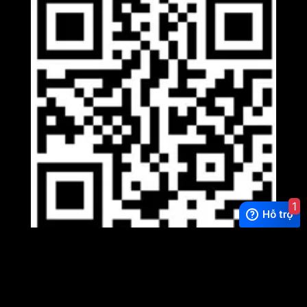
1
Viber
×