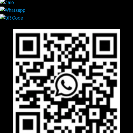
Mã QR Liên hệ
×