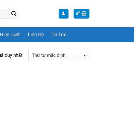
đ
0
Điện Lạnh
Liên Hệ
Tin Tức
uả duy nhất