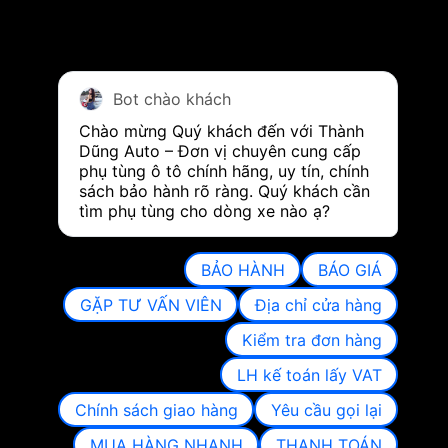
Bot chào khách
Chào mừng Quý khách đến với Thành 
Dũng Auto – Đơn vị chuyên cung cấp 
phụ tùng ô tô chính hãng, uy tín, chính 
sách bảo hành rõ ràng. Quý khách cần 
tìm phụ tùng cho dòng xe nào ạ?
BẢO HÀNH
BÁO GIÁ
GẶP TƯ VẤN VIÊN
Địa chỉ cửa hàng
Kiểm tra đơn hàng
LH kế toán lấy VAT
Chính sách giao hàng
Yêu cầu gọi lại
MUA HÀNG NHANH
THANH TOÁN