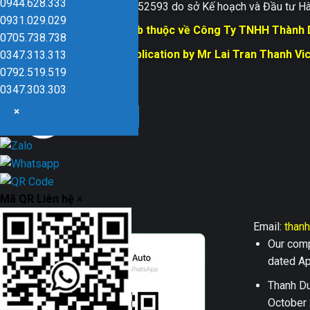
0944.628.333
Giấy ĐKKD số 0109152593 do sở Kế hoạch và Đầu tư Hà
0931.029.029
Bản quyền trang web thuộc về Công Ty TNHH Thành
0705.738.738
Responsible for Publication by Mr Lai Tran Thanh Vi
0347.313.313
Dũng company
0792.519.519
0347.303.303
×
Mã QR Liên hệ
×
Email:
than
Our comp
dated Apr
Thanh Du
October 