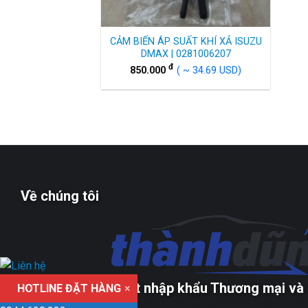
CẢM BIẾN ÁP SUẤT KHÍ XẢ ISUZU
DMAX | 0281006207
đ
850.000
( ~ 34.69 USD)
Về chúng tôi
Công ty TNHH xuất nhập khẩu Thương mại và 
HOTLINE ĐẶT HÀNG
×