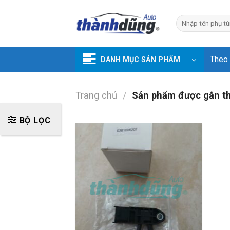
Skip
to
Tìm
kiếm:
content
Theo
DANH MỤC SẢN PHẨM
Trang chủ
/
Sản phẩm được gắn t
BỘ LỌC