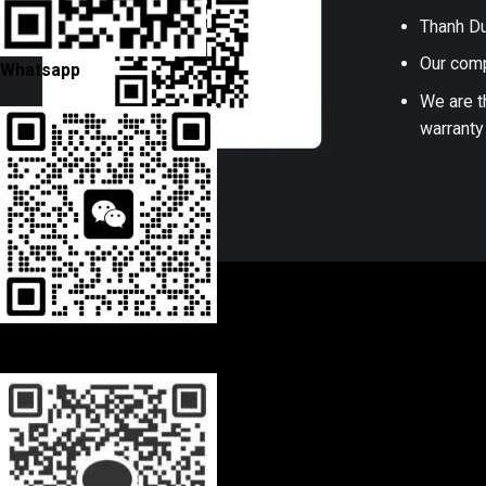
Thanh Du
Our comp
Whatsapp
We are t
warranty
Wechat