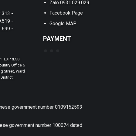
Zalo 0931.029.029
Facebook Page
.313 -
.519 -
Google MAP
.699 -
PAYMENT
PT EXPRESS
untry Office 6
g Street, Ward
District,
etnamese government number 0109152593
amese government number 100074 dated