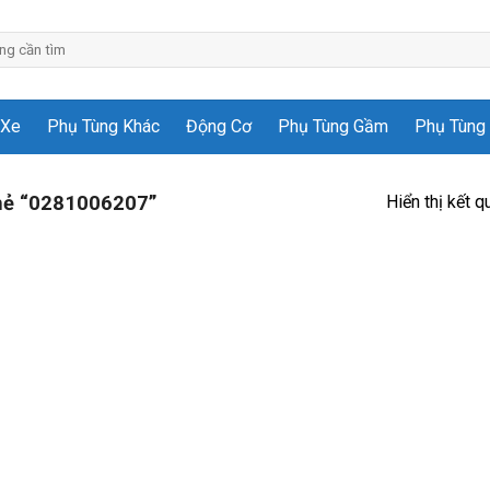
 Xe
Phụ Tùng Khác
Động Cơ
Phụ Tùng Gầm
Phụ Tùng 
Hiển thị kết q
hẻ “0281006207”