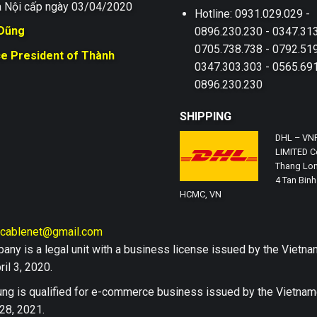
 Nội cấp ngày 03/04/2020
Hotline: 0931.029.029 -
 Dũng
0896.230.230 - 0347.313
0705.738.738 - 0792.519
ce President of Thành
0347.303.303 - 0565.691
0896.230.230
SHIPPING
DHL – VN
LIMITED Co
Thang Lon
4 Tan Binh 
HCMC, VN
hcablenet@gmail.com
any is a legal unit with a business license issued by the Vi
il 3, 2020.
ng is qualified for e-commerce business issued by the Vietn
28, 2021.