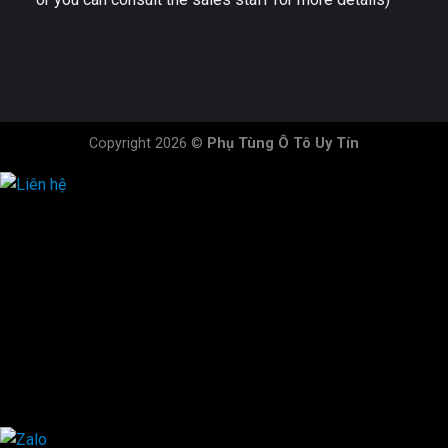
Copyright 2026 ©
Phụ Tùng Ô Tô Uy Tín
HOTLINE ĐẶT HÀNG
×
0944.628.333
0931.029.029
0705.738.738
0347.313.313
0792.519.519
0347.303.303
×