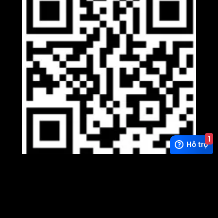
1
Viber
×