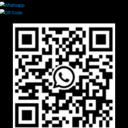
Mã QR Liên hệ
×