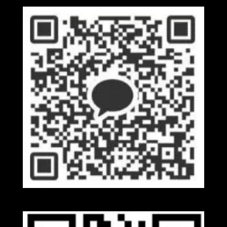
Kakaotalk