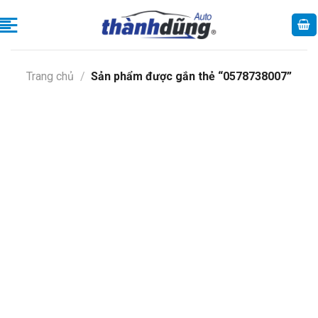
Skip
to
content
Trang chủ
/
Sản phẩm được gắn thẻ “0578738007”