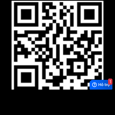
1
Viber
×