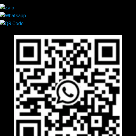
Mã QR Liên hệ
×