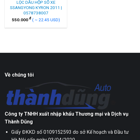
LỌC DẦU HỘP SỐ XE
SSANGYONG KYRON 2011 |
0578738007
đ
550.000
( ~ 22.45 USD)
Về chúng tôi
Công ty TNHH xuất nhập khẩu Thương mại và Dịch vụ
Thành Dũng
Giấy ĐKKD số 0109152593 do sở Kế hoạch và Đầu tư
Hà Nội cấp ngày 03/04/2020