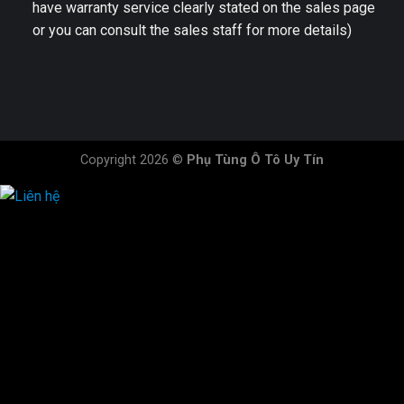
have warranty service clearly stated on the sales page
or you can consult the sales staff for more details)
Copyright 2026 ©
Phụ Tùng Ô Tô Uy Tín
HOTLINE ĐẶT HÀNG
×
0944.628.333
0931.029.029
0705.738.738
0347.313.313
0792.519.519
0347.303.303
×