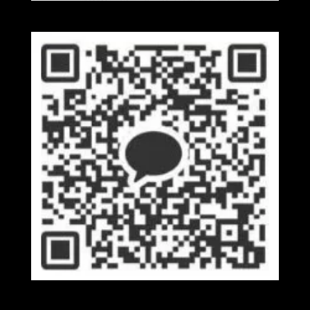
Wechat
Kakaotalk