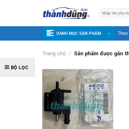
Skip
to
Tìm
kiếm:
content
Theo
DANH MỤC SẢN PHẨM
Trang chủ
/
Sản phẩm được gắn t
BỘ LỌC