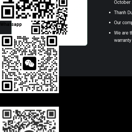
October 
Thanh Du
Our comp
Whatsapp
We are t
warranty
Wechat