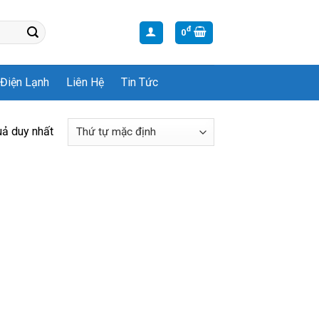
đ
0
Điện Lạnh
Liên Hệ
Tin Tức
uả duy nhất