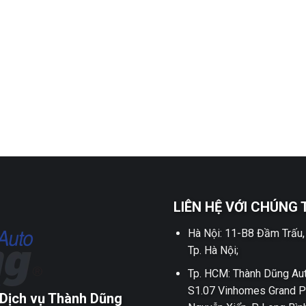
LIÊN HỆ VỚI CHÚNG 
Hà Nội: 11-B8 Đầm Trấu,
Tp. Hà Nội;
Tp. HCM: Thành Dũng Aut
S1.07 Vinhomes Grand P
Dịch vụ Thành Dũng