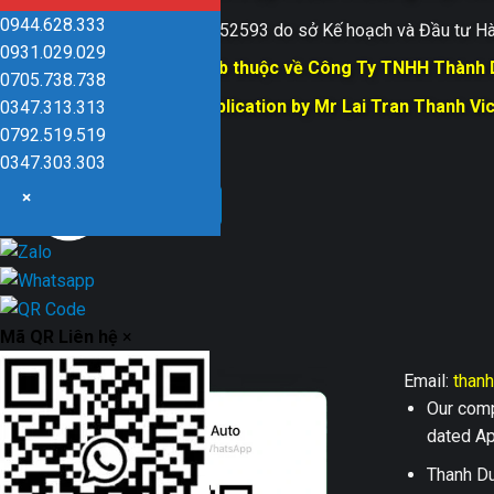
0944.628.333
Giấy ĐKKD số 0109152593 do sở Kế hoạch và Đầu tư Hà
0931.029.029
Bản quyền trang web thuộc về Công Ty TNHH Thành
0705.738.738
Responsible for Publication by Mr Lai Tran Thanh Vi
0347.313.313
Dũng company
0792.519.519
0347.303.303
×
Mã QR Liên hệ
×
Email:
than
Our comp
dated Apr
Thanh Du