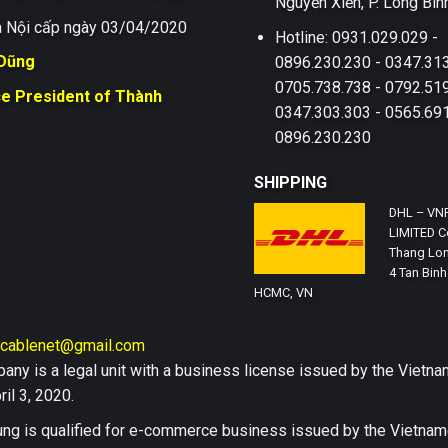
Nguyễn Xiển, P. Long Bìn
 Nội cấp ngày 03/04/2020
Hotline: 0931.029.029 -
 Dũng
0896.230.230 - 0347.313
0705.738.738 - 0792.519
ce President of Thành
0347.303.303 - 0565.691
0896.230.230
SHIPPING
DHL – VN
LIMITED Co
Thang Lon
4 Tan Binh 
HCMC, VN
hcablenet@gmail.com
any is a legal unit with a business license issued by the Vi
il 3, 2020.
ng is qualified for e-commerce business issued by the Vietn