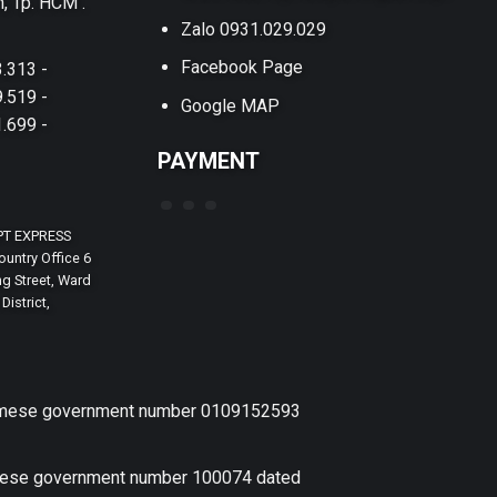
h, Tp. HCM .
Zalo 0931.029.029
Facebook Page
.313 -
.519 -
Google MAP
.699 -
PAYMENT
PT EXPRESS
untry Office 6
g Street, Ward
District,
etnamese government number 0109152593
amese government number 100074 dated