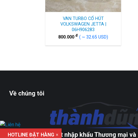
VAN TURBO CỔ HÚT
VOLKSWAGEN JETTA |
06H906283
đ
800.000
( ~ 32.65 USD)
Về chúng tôi
Công ty TNHH xuất nhập khẩu Thương mại và 
HOTLINE ĐẶT HÀNG
×