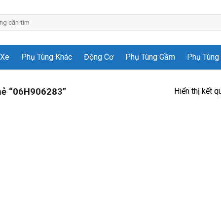
 Xe
Phụ Tùng Khác
Động Cơ
Phụ Tùng Gầm
Phụ Tùng 
Hiển thị kết q
hẻ “06H906283”