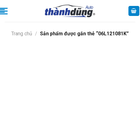
Skip
to
content
Trang chủ
/
Sản phẩm được gắn thẻ “06L121081K”