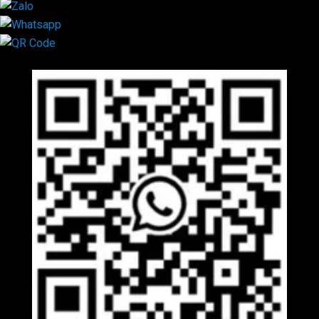
Mã QR Liên hệ
×