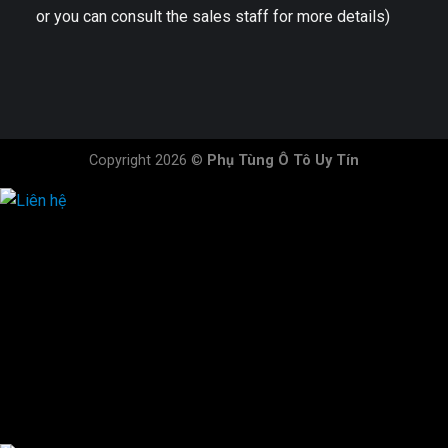
or you can consult the sales staff for more details)
Copyright 2026 ©
Phụ Tùng Ô Tô Uy Tín
HOTLINE ĐẶT HÀNG
×
0944.628.333
0931.029.029
0705.738.738
0347.313.313
0792.519.519
0347.303.303
×