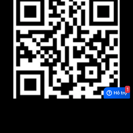
1
Viber
×