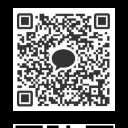
Kakaotalk