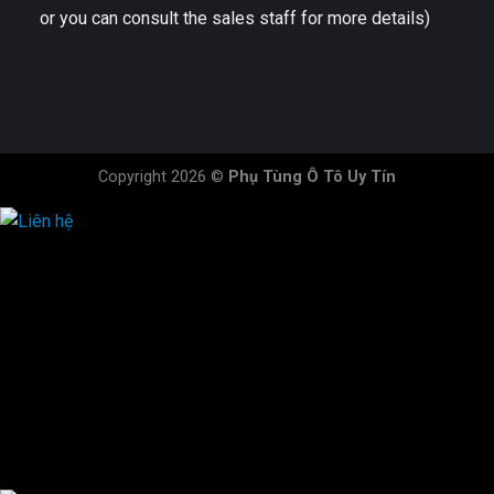
or you can consult the sales staff for more details)
Copyright 2026 ©
Phụ Tùng Ô Tô Uy Tín
HOTLINE ĐẶT HÀNG
×
0944.628.333
0931.029.029
0705.738.738
0347.313.313
0792.519.519
0347.303.303
×