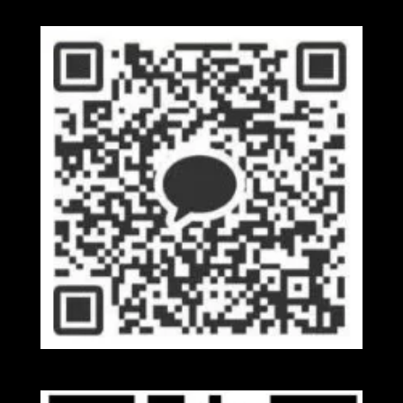
Kakaotalk