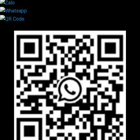
Mã QR Liên hệ
×