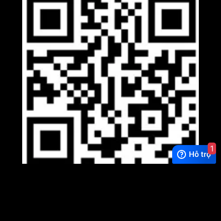
1
Viber
×