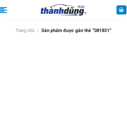
Skip
to
content
Trang chủ
/
Sản phẩm được gắn thẻ “081831”